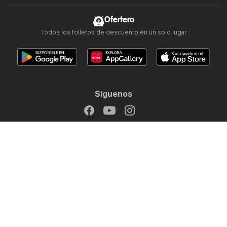
Ofertero
Todos los folletos de descuento en un solo lugar
Síguenos
Otros países:
Argentina
Brasil
Chile
Colombia
México
Perú
Portugal
United States
Copyright © 2026
Ofertero.es
.
Establecer política de privacidad
Términos y condiciones de uso del sitio web