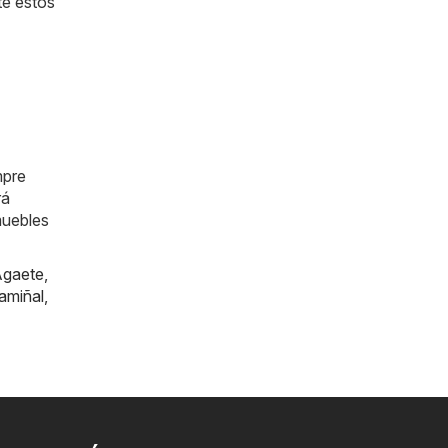
te estos
mpre
rá
muebles
gaete
,
amiñal
,