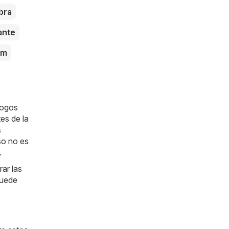
bra
ante
um
logos
tes de la
s
so no es
.
ar las
puede