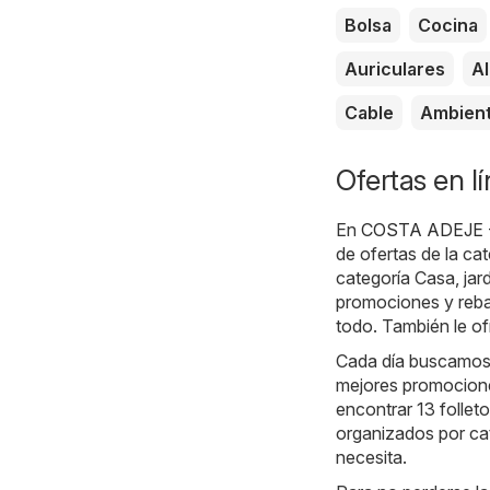
Bolsa
Cocina
Auriculares
A
Cable
Ambien
Ofertas en 
En
COSTA ADEJE - 
de ofertas de la ca
categoría Casa, ja
promociones y rebaj
todo. También le of
Cada día buscamos 
mejores promociones
encontrar 13 follet
organizados por ca
necesita.