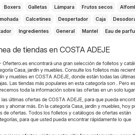
Boxers
Galletas
Lámpara
Frutos secos
Alfom
lmohada
Calcetines
Despertador
Caja
Desodor
tador
Ingredientes
General
Mantel
Eau de parf
línea de tiendas en COSTA ADEJE
Ofertero.es
encontrará una gran selección de folletos y catá
tegoría
Casa, jardín y muebles
. Consulte los folletos más recien
rdín y muebles en COSTA ADEJE, donde están todas las última
as. Las tiendas más populares en esta categoría son . Pero e
recemos toda la información sobre las ofertas en un solo lugar
las últimas ofertas de COSTA ADEJE, para que pueda encontr
 y ahorrar más. En la categoría Casa, jardín y muebles, hoy 
os de ofertas. Todos los folletos y catálogos de ofertas están
tegorías, para que usted pueda encontrar rápidamente lo que