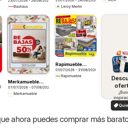
21/07/2026 - 24/08/2026
23/07/2026 - 26/08/2026
Catálogo
Leroy Merlin
Bauhaus
Rapimueble
01/07/2026 - 31/08/2026
Folleto
Rapimueble
Desc
Merkamueble
ofer
26
07/07/2026 - 07/08/2026
Folleto
en 
¿Bus
Merkamueble
inspira
zo
¡Vea 
Quie
ofertas 
ver
zon
que ahora puedes comprar más barat