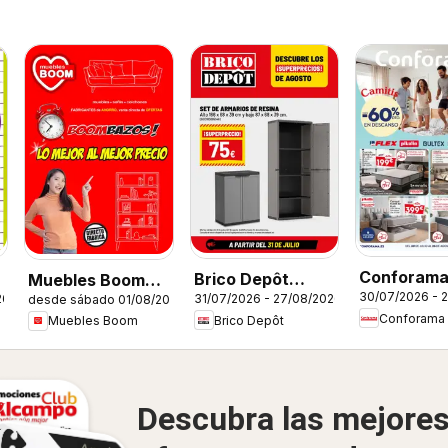
Conforam
Brico Depôt
Muebles Boom
30/07/2026 - 
26
31/07/2026 - 27/08/2026
Folleto
desde sábado 01/08/2026
Folleto
Folleto
Conforama
Brico Depôt
Muebles Boom
Descubra las mejore