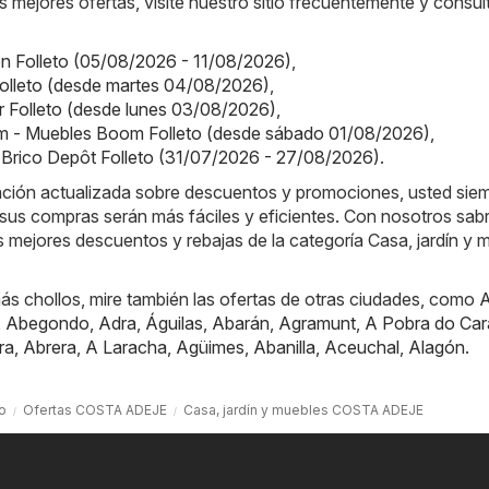
s mejores ofertas, visite nuestro sitio frecuentemente y consul
on Folleto (05/08/2026 - 11/08/2026)
,
olleto (desde martes 04/08/2026)
,
or Folleto (desde lunes 03/08/2026)
,
 - Muebles Boom Folleto (desde sábado 01/08/2026)
,
 Brico Depôt Folleto (31/07/2026 - 27/08/2026)
.
mación actualizada sobre descuentos y promociones, usted sie
sus compras serán más fáciles y eficientes. Con nosotros sab
 mejores descuentos y rebajas de la categoría Casa, jardín y 
ás chollos, mire también las ofertas de otras ciudades, como
A
,
Abegondo
,
Adra
,
Águilas
,
Abarán
,
Agramunt
,
A Pobra do Car
ra
,
Abrera
,
A Laracha
,
Agüimes
,
Abanilla
,
Aceuchal
,
Alagón
.
io
Ofertas COSTA ADEJE
Casa, jardín y muebles COSTA ADEJE