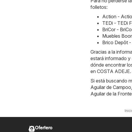
Para no perderse la
folletos:
Action - Acti
TEDi - TEDi F
BriCor - BriC
Muebles Boom
Brico Depôt -
Gracias a la infor
estará informado y 
dónde encontrar los
en COSTA ADEJE.
Si está buscando m
Aguilar de Campoo
Aguilar de la Fronte
Inic
Ofertero