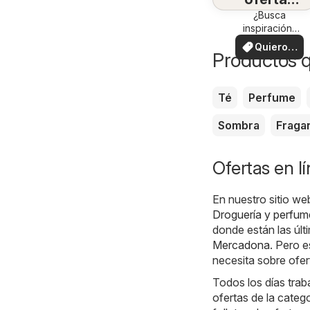
en su
¿Busca
inspiración?
zona
¡Vea las
Quiero
ofertas en su
Productos 
ver
zona!
Té
Perfume
Sombra
Fraga
Ofertas en l
En nuestro sitio we
Droguería y perfum
donde están las últ
Mercadona
. Pero 
necesita sobre ofer
Todos los días traba
ofertas de la cate