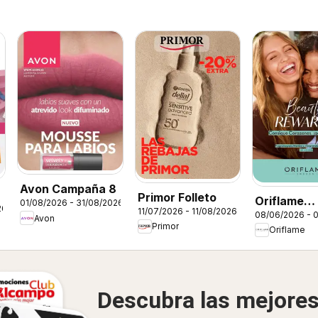
Avon Campaña 8
Primor Folleto
Oriflame
01/08/2026 - 31/08/2026
26
11/07/2026 - 11/08/2026
08/06/2026 - 
Catálogo 
Avon
Primor
Oriflame
Rewards
Descubra las mejore