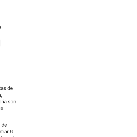
o
tas de
n,
oría son
ue
s de
trar 6