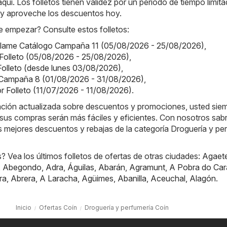
aquí. Los folletos tienen validez por un período de tiempo limita
y aproveche los descuentos hoy.
 empezar? Consulte estos folletos:
iflame Catálogo Campaña 11 (05/08/2026 - 25/08/2026)
,
el Folleto (05/08/2026 - 25/08/2026)
,
 Folleto (desde lunes 03/08/2026)
,
Campaña 8 (01/08/2026 - 31/08/2026)
,
or Folleto (11/07/2026 - 11/08/2026)
.
mación actualizada sobre descuentos y promociones, usted sie
sus compras serán más fáciles y eficientes. Con nosotros sab
 mejores descuentos y rebajas de la categoría Droguería y pe
 Vea los últimos folletos de ofertas de otras ciudades:
Agaet
,
Abegondo
,
Adra
,
Águilas
,
Abarán
,
Agramunt
,
A Pobra do Car
ra
,
Abrera
,
A Laracha
,
Agüimes
,
Abanilla
,
Aceuchal
,
Alagón
.
Inicio
Ofertas Coín
Droguería y perfumería Coín