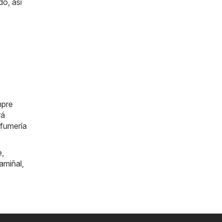
do, así
mpre
rá
rfumería
e
,
amiñal
,