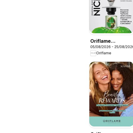
Oriflame
05/08/2026 - 25/08/202
Catálogo
Oriflame
Campaña 11