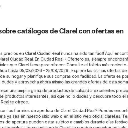
6
sobre catálogos de Clarel con ofertas en
 precios en Clarel Ciudad Real nunca ha sido tan fácil! Aquí encont
Clarel Ciudad Real. En
Ciudad Real - Ofertero.es
, siempre encontrará
iales que Clarel tiene para ofrecer. Consulte el folleto más reciente
lido hasta 05/08/2026 - 25/08/2026 . Explore las últimas ofertas de 
e su hogar y planifique sus compras con facilidad. La oferta es po
 lo dudes y aprovecha ahora mismo las grandes ofertas de esta sema
frece una amplia gama de productos de calidad a excelentes precio
 de productos interesantes, así que no lo dudes y descubre todo el 
 Real te ofrece.
son los horarios de apertura de Clarel Ciudad Real? Puedes encont
ria ya sea en nuestro sitio web o en el sitio web oficial
clarel.es
. T
os de apertura pueden estar sujetos a cambios durante días festivos
especiales. Las sucursales de Clarel se pueden encontrar no sólo