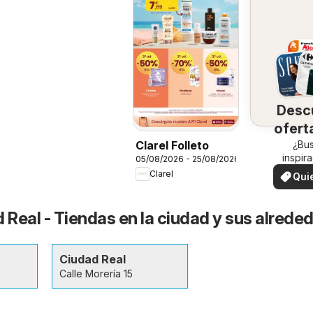
Desc
ofert
su 
¿Bu
Clarel Folleto
inspir
05/08/2026 - 25/08/2026
¡Vea las
Clarel
Qui
en su 
ver
 Real - Tiendas en la ciudad y sus alrede
Ciudad Real
Calle Morería 15