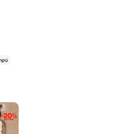
s
mpú