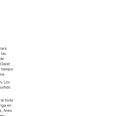
rará
 las
 de
Clarel
r tiempo
na.
s. Los
surtido
rar toda
enga en
, fines
 en