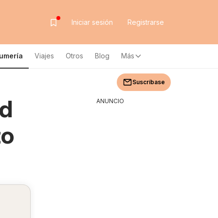
Iniciar sesión
Registrarse
fumería
Viajes
Otros
Blog
Más
Suscríbase
ad
ANUNCIO
to