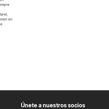
iempre
arel,
ienen en
de
Únete a nuestros socios