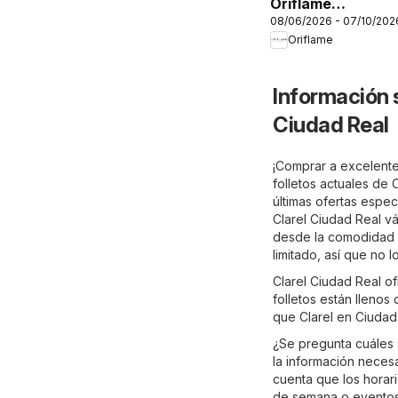
Oriflame
08/06/2026 - 07/10/202
Catálogo Beauty
Oriflame
Rewards
Información 
Ciudad Real
¡Comprar a excelentes
folletos actuales de 
últimas ofertas espec
Clarel Ciudad Real vá
desde la comodidad d
limitado, así que no
Clarel Ciudad Real o
folletos están llenos
que Clarel en Ciudad
¿Se pregunta cuáles 
la información necesa
cuenta que los horari
de semana o eventos 