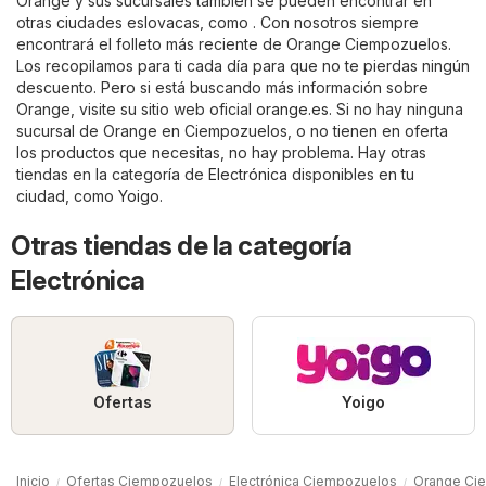
Orange y sus sucursales también se pueden encontrar en
otras ciudades eslovacas, como . Con nosotros siempre
encontrará el folleto más reciente de Orange Ciempozuelos.
Los recopilamos para ti cada día para que no te pierdas ningún
descuento. Pero si está buscando más información sobre
Orange, visite su sitio web oficial
orange.es
. Si no hay ninguna
sucursal de Orange en Ciempozuelos, o no tienen en oferta
los productos que necesitas, no hay problema. Hay otras
tiendas en la categoría de
Electrónica
disponibles en tu
ciudad, como
Yoigo
.
Otras tiendas de la categoría
Electrónica
Ofertas
Yoigo
Inicio
Ofertas Ciempozuelos
Electrónica Ciempozuelos
Orange Ci