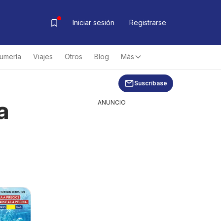
Iniciar sesión
Registrarse
fumería
Viajes
Otros
Blog
Más
Suscríbase
a
ANUNCIO