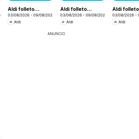
Aldi folleto
Aldi folleto
Aldi follet
6
03/08/2026 - 09/08/2026
03/08/2026 - 09/08/2026
03/08/2026 -
Península
Canarias
Baleares
Aldi
Aldi
Aldi
ANUNCIO