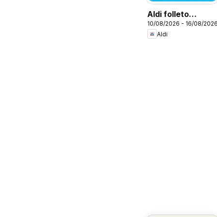
Aldi folleto
10/08/2026 - 16/08/202
Canarias
Aldi