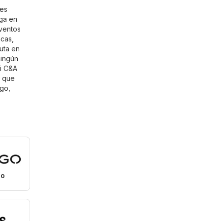
les
ga en
eventos
acas,
uta en
ningún
Si C&A
s que
go
,
o