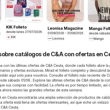
KIK Folleto
Leonisa Magazine
Mango Fol
desde lunes 27/07/2026
01/08/2026 - 31/08/2026
26
desde sábado
KIK
Leonisa
Mango
sobre catálogos de C&A con ofertas en C
a con las últimas ofertas de C&A Ceuta, donde cada folleto abre la 
arios y ofertas exclusivas. Mirad el folleto completo y descubrid la
stán aquí solo para vosotros. Consulte el folleto más reciente de 
esde sábado 01/08 . Explore las últimas ofertas de C&A desde la c
que sus compras con facilidad. La oferta es por tiempo limitado, así
 ahora mismo las grandes ofertas de esta semana.
&A en Ceuta encontrarás una amplia selección de productos de calid
a oferta está llena de ofertas interesantes, así que eche un vistazo
e C&A Ceuta.