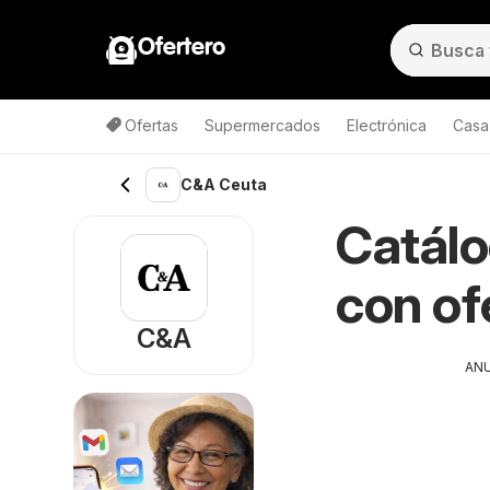
Ofertero
Ofertas
Supermercados
Electrónica
Casa,
C&A Ceuta
Catál
con of
C&A
AN