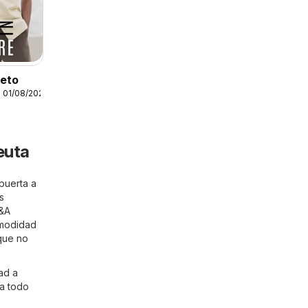
leto
 01/08/2026
euta
puerta a
s
C&A
omodidad
 que no
ad a
 a todo