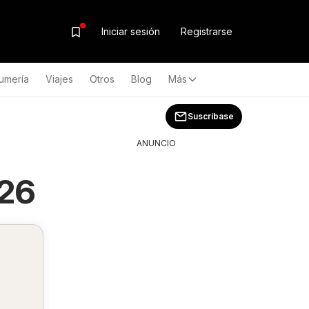
Iniciar sesión
Registrarse
umería
Viajes
Otros
Blog
Más
Suscríbase
ANUNCIO
026