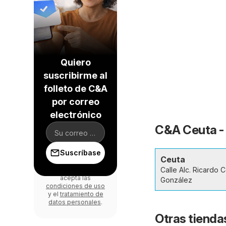
Quiero
suscribirme al
folleto de C&A
por correo
electrónico
C&A Ceuta - 
Suscríbase
Ceuta
Calle Alc. Ricardo C
Al iniciar sesión,
acepta las
González
condiciones de uso
y el
tratamiento de
datos personales
.
Otras tienda