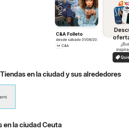
Desc
C&A Folleto
ofert
desde sábado 01/08/2026
su 
¿Bu
C&A
inspir
¡Vea las
Qui
en su 
ver
Tiendas en la ciudad y sus alrededores
erni
s en la ciudad Ceuta