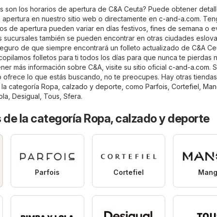
s son los horarios de apertura de C&A Ceuta? Puede obtener detal
e apertura en nuestro sitio web o directamente en
c-and-a.com
. Ten
ios de apertura pueden variar en días festivos, fines de semana o 
s sucursales también se pueden encontrar en otras ciudades eslov
eguro de que siempre encontrará un folleto actualizado de C&A Ce
copilamos folletos para ti todos los días para que nunca te pierdas 
er más información sobre C&A, visite su sitio oficial
c-and-a.com
. 
 ofrece lo que estás buscando, no te preocupes. Hay otras tienda
 la categoría
Ropa, calzado y deporte
, como
Parfois
,
Cortefiel
,
Man
ola
,
Desigual
,
Tous
,
Sfera
.
 de la categoría Ropa, calzado y deporte
Parfois
Cortefiel
Mang