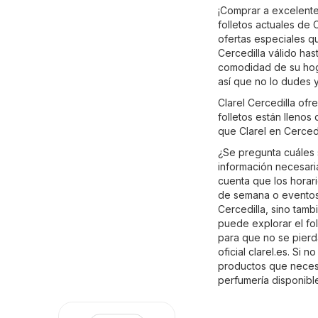
¡Comprar a excelentes
folletos actuales de 
ofertas especiales qu
Cercedilla válido has
comodidad de su hogar
así que no lo dudes 
Clarel Cercedilla of
folletos están llenos
que Clarel en Cercedi
¿Se pregunta cuáles 
información necesaria
cuenta que los horari
de semana o eventos 
Cercedilla, sino tamb
puede explorar el fol
para que no se pierda
oficial
clarel.es
. Si n
productos que necesi
perfumería
disponible