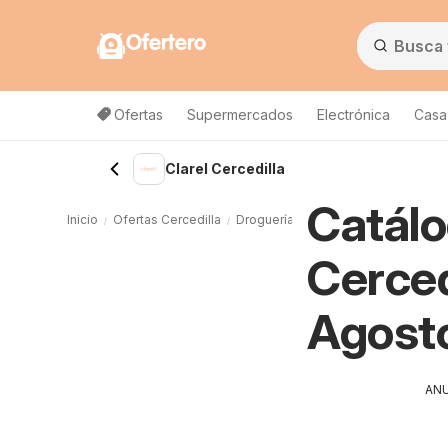
Ofertero
Ofertas
Supermercados
Electrónica
Casa,
Clarel Cercedilla
Catálo
Inicio
Ofertas Cercedilla
Droguería y perfumería Cercedilla
Cerced
Agost
AN