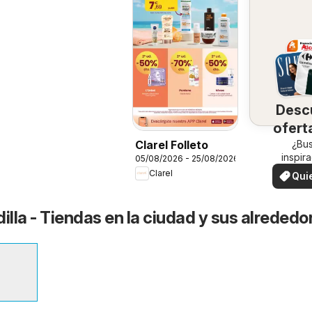
Desc
ofert
su 
¿Bu
Clarel Folleto
inspir
05/08/2026 - 25/08/2026
¡Vea las
Clarel
Qui
en su 
ver
illa - Tiendas en la ciudad y sus alrededo