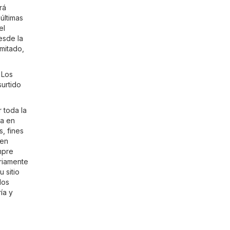
rá
últimas
el
esde la
imitado,
 Los
surtido
 toda la
ga en
, fines
 en
mpre
ariamente
 sitio
los
ía y