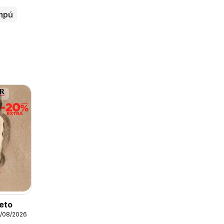
mpú
leto
1/08/2026