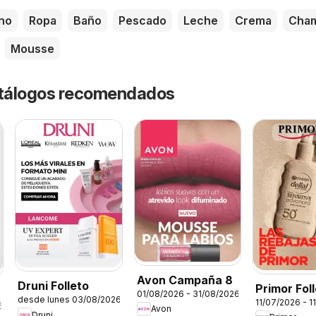
no
Ropa
Baño
Pescado
Leche
Crema
Cha
Mousse
catálogos recomendados
Avon Campaña 8
Druni Folleto
Primor Fol
01/08/2026 - 31/08/2026
desde lunes 03/08/2026
11/07/2026 - 1
6
Avon
Druni