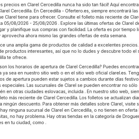
 precios en Clarel Cercedilla nunca ha sido tan fácil! Aquí encontra
Clarel Cercedilla. En
Cercedilla - Ofertero.es
, siempre encontrará las 
e Clarel tiene para ofrecer. Consulte el folleto más reciente de Clar
ta 05/08/2026 - 25/08/2026 . Explore las últimas ofertas de Clarel d
 y planifique sus compras con facilidad. La oferta es por tiempo l
y aprovecha ahora mismo las grandes ofertas de esta semana.
rece una amplia gama de productos de calidad a excelentes precios.
 de productos interesantes, así que no lo dudes y descubre todo el 
lla te ofrece.
son los horarios de apertura de Clarel Cercedilla? Puedes encontrar
 ya sea en nuestro sitio web o en el sitio web oficial
clarel.es
. Ten
os de apertura pueden estar sujetos a cambios durante días festivos
especiales. Las sucursales de Clarel se pueden encontrar no sólo
ién en otras ciudades eslovacas, incluida . En nuestro sitio web, sie
leto más reciente de Clarel Cercedilla. Los folletos se actualizan di
 ningún descuento. Para obtener más detalles sobre Clarel, visite su
o hay ninguna sucursal de Clarel en Cercedilla, o no tienen en oferta 
tas, no hay problema. Hay otras tiendas en la categoría de
Droguer
s en tu ciudad, como .