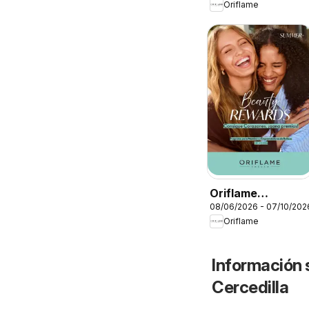
Oriflame
Campaña 11
Oriflame
08/06/2026 - 07/10/202
Catálogo Beauty
Oriflame
Rewards
Información 
Cercedilla