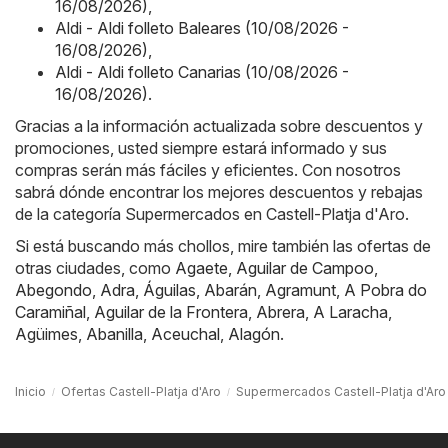
16/08/2026)
,
Aldi - Aldi folleto Baleares (10/08/2026 -
16/08/2026)
,
Aldi - Aldi folleto Canarias (10/08/2026 -
16/08/2026)
.
Gracias a la información actualizada sobre descuentos y
promociones, usted siempre estará informado y sus
compras serán más fáciles y eficientes. Con nosotros
sabrá dónde encontrar los mejores descuentos y rebajas
de la categoría Supermercados en Castell-Platja d'Aro.
Si está buscando más chollos, mire también las ofertas de
otras ciudades, como
Agaete
,
Aguilar de Campoo
,
Abegondo
,
Adra
,
Águilas
,
Abarán
,
Agramunt
,
A Pobra do
Caramiñal
,
Aguilar de la Frontera
,
Abrera
,
A Laracha
,
Agüimes
,
Abanilla
,
Aceuchal
,
Alagón
.
Inicio
Ofertas Castell-Platja d'Aro
Supermercados Castell-Platja d'Aro