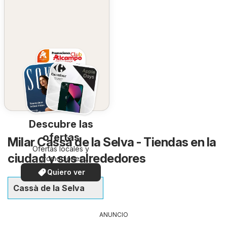
Descubre las
ofertas
Milar Cassà de la Selva - Tiendas en la
Ofertas locales y
ciudad y sus alrededores
promociones
especiales.
Quiero ver
Cassà de la Selva
ANUNCIO