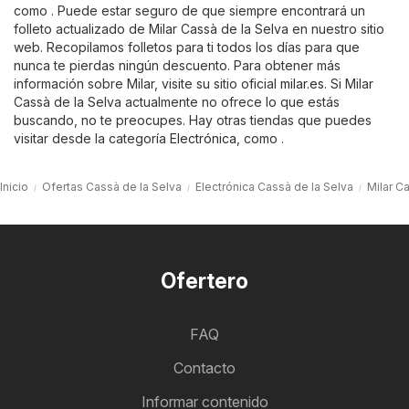
como . Puede estar seguro de que siempre encontrará un
folleto actualizado de Milar Cassà de la Selva en nuestro sitio
web. Recopilamos folletos para ti todos los días para que
nunca te pierdas ningún descuento. Para obtener más
información sobre Milar, visite su sitio oficial
milar.es
. Si Milar
Cassà de la Selva actualmente no ofrece lo que estás
buscando, no te preocupes. Hay otras tiendas que puedes
visitar desde la categoría
Electrónica
, como .
Inicio
Ofertas Cassà de la Selva
Electrónica Cassà de la Selva
Milar C
Ofertero
FAQ
Contacto
Informar contenido