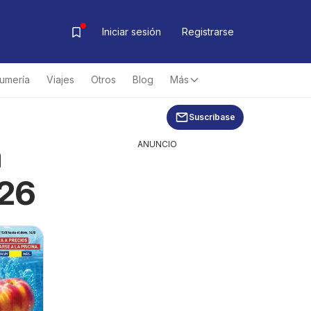
Iniciar sesión
Registrarse
fumería
Viajes
Otros
Blog
Más
Suscríbase
a
ANUNCIO
026