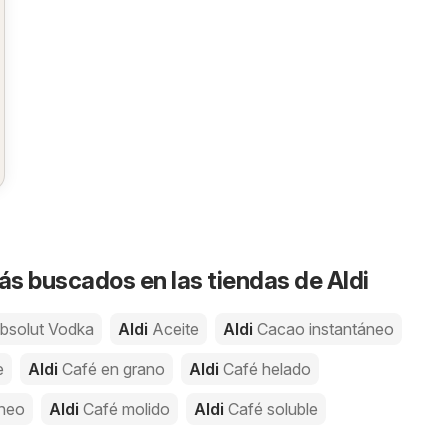
s buscados en las tiendas de Aldi
bsolut Vodka
Aldi
Aceite
Aldi
Cacao instantáneo
e
Aldi
Café en grano
Aldi
Café helado
áneo
Aldi
Café molido
Aldi
Café soluble