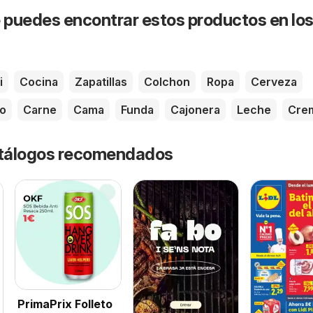
puedes encontrar estos productos en lo
i
Cocina
Zapatillas
Colchon
Ropa
Cerveza
o
Carne
Cama
Funda
Cajonera
Leche
Cre
catálogos recomendados
PrimaPrix Folleto