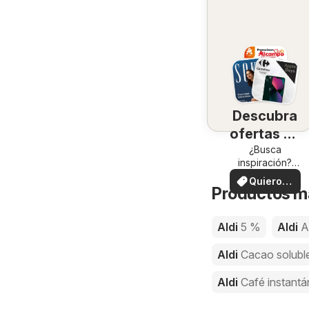
Descubra
ofertas en
su zona
¿Busca
inspiración?
¡Vea las ofertas
Quiero
en su zona!
Productos má
ver
Aldi
5 %
Aldi
A
Aldi
Cacao solubl
Aldi
Café instant