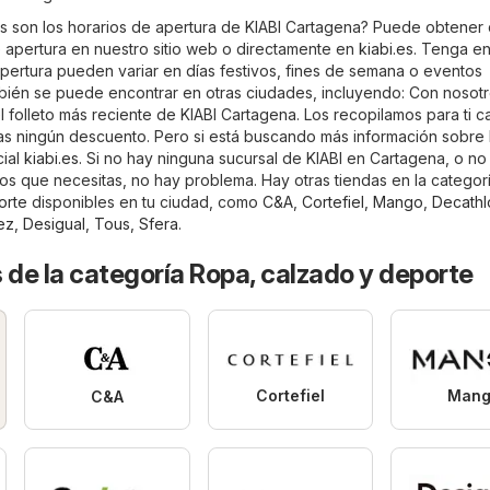
s son los horarios de apertura de KIABI Cartagena? Puede obtener 
e apertura en nuestro sitio web o directamente en
kiabi.es
. Tenga e
apertura pueden variar en días festivos, fines de semana o eventos
mbién se puede encontrar en otras ciudades, incluyendo: Con nosot
 folleto más reciente de KIABI Cartagena. Los recopilamos para ti c
as ningún descuento. Pero si está buscando más información sobre 
cial
kiabi.es
. Si no hay ninguna sucursal de KIABI en Cartagena, o no
tos que necesitas, no hay problema. Hay otras tiendas en la categor
orte
disponibles en tu ciudad, como
C&A
,
Cortefiel
,
Mango
,
Decathl
ez
,
Desigual
,
Tous
,
Sfera
.
 de la categoría Ropa, calzado y deporte
Cortefiel
Mang
C&A