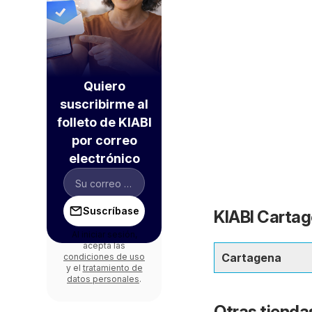
Quiero
suscribirme al
folleto de KIABI
por correo
electrónico
Suscríbase
KIABI Cartag
Al iniciar sesión,
acepta las
Cartagena
condiciones de uso
y el
tratamiento de
datos personales
.
Otras tienda