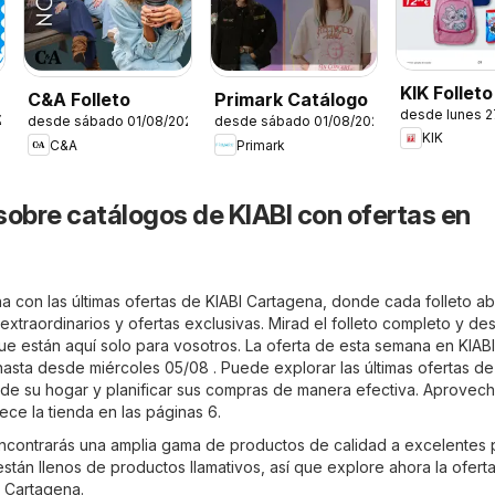
KIK Folleto
C&A Folleto
Primark Catálogo
desde lunes 
26
desde sábado 01/08/2026
desde sábado 01/08/2026
KIK
C&A
Primark
sobre catálogos de KIABI con ofertas en
a con las últimas ofertas de KIABI Cartagena, donde cada folleto ab
xtraordinarios y ofertas exclusivas. Mirad el folleto completo y de
ue están aquí solo para vosotros. La oferta de esta semana en KIABI
hasta desde miércoles 05/08 . Puede explorar las últimas ofertas de
e su hogar y planificar sus compras de manera efectiva. Aprovech
ce la tienda en las páginas 6.
ncontrarás una amplia gama de productos de calidad a excelentes 
 están llenos de productos llamativos, así que explore ahora la ofert
 Cartagena.