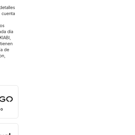
detalles
n cuenta
ros
ada día
KIABI,
 tienen
ía de
on
,
o