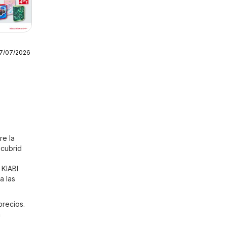
27/07/2026
re la
scubrid
 KIABI
a las
precios.
a