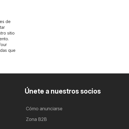
nes de
tar
ro sitio
ento.
four
ndas que
Únete a nuestros socios
Cómo anunciarse
Zona B2B