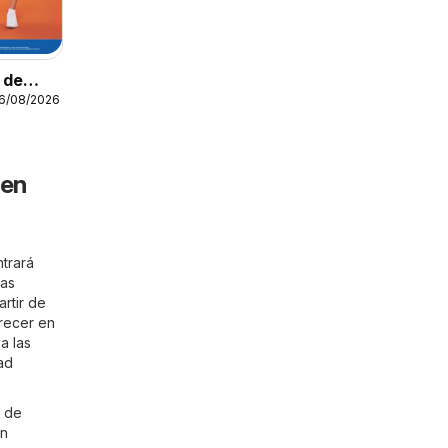
o de
16/08/2026
 en
ntrará
las
artir de
frecer en
a las
ad
s de
un