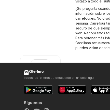
vistazo a todo el sur
¿Se pregunta cuándo 
información sobre los
carrefour.es
. No olvi
semana. Carrefour ta
seguro de que siempre
web. Recopilamos fol
Para obtener más info
Cantillana actualmen
puedes visitar desde
Ofertero
Todos los folletos de descuento en un solo lugar
Carrefour
Síguenos