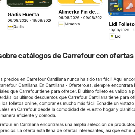
Alimerka Fin de
Gadis Huerta
6
06/08/2026 - 09/08/2026
semana
06/08/2026 - 19/08/2026
Lidl Follet
Alimerka
Gadis
10/08/2026 - 
bazar
Lidl
sobre catálogos de Carrefour con ofertas
 precios en Carrefour Cantillana nunca ha sido tan fácil! Aquí enco
Carrefour Cantillana. En
Cantillana - Ofertero.es
, siempre encontrará 
ales que Carrefour tiene para ofrecer. El último folleto es válido a p
rdáis los últimos descuentos que Carrefour Cantillana tiene para o
 los folletos online, comprar es mucho más fácil. Echadle un vistazo 
uales en Carrefour desde la comodidad de vuestro hogar y planific
 manera eficiente y cómoda.
rrefour en Cantillana encontrarás una amplia selección de producto
precios. La oferta está llena de ofertas interesantes, así que eche 