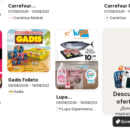
Carrefour
Carrefour 
07/08/2026 - 10/08/2026
07/08/2026 - 
Market Precio
Imbatible
26
Carrefour Market
Carrefour
Imbatible
Gadis Folleto
06/08/2026 - 19/08/2026
Gadis
Desc
Lupa
ofer
06/08/2026 - 19/08/2026
26
Supermercados
en 
¿Bus
Lupa Supermercados
Folleto
inspira
zo
¡Vea 
Quie
ofertas 
ver