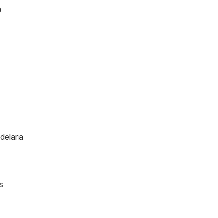
a!
o
delaria
s