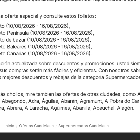
a oferta especial y consulte estos folletos:
lleto (10/08/2026 - 16/08/2026)
,
olleto Península (10/08/2026 - 16/08/2026)
,
lleto de bazar (10/08/2026 - 16/08/2026)
,
olleto Baleares (10/08/2026 - 16/08/2026)
,
olleto Canarias (10/08/2026 - 16/08/2026)
.
mación actualizada sobre descuentos y promociones, usted sie
sus compras serán más fáciles y eficientes. Con nosotros sab
s mejores descuentos y rebajas de la categoría Supermercado
ás chollos, mire también las ofertas de otras ciudades, como
A
,
Abegondo
,
Adra
,
Águilas
,
Abarán
,
Agramunt
,
A Pobra do Car
ra
,
Abrera
,
A Laracha
,
Agüimes
,
Abanilla
,
Aceuchal
,
Alagón
.
Inicio
Ofertas Candelaria
Supermercados Candelaria