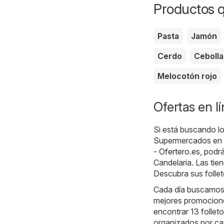
Productos 
Pasta
Jamón
Cerdo
Cebolla
Melocotón rojo
Ofertas en l
Si está buscando lo
Supermercados en Ca
- Ofertero.es
, podr
Candelaria. Las tie
Descubra sus follet
Cada día buscamos l
mejores promocione
encontrar 13 follet
organizados por ca