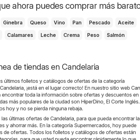
zon
que ahora puedes comprar más barat
Ginebra
Queso
Vino
Pan
Pescado
Aceite
Calamares
Leche
Crema
Peso
Salmón
ínea de tiendas en Candelaria
s últimos folletos y catálogos de ofertas de la categoría
ndelaria, ¡está en el lugar correcto! En nuestro sitio web
Can
á encontrar toda la información sobre ofertas y descuentos en
ndas más populares de la ciudad son
HiperDino
,
El Corte Inglés
.
os hoy y no se pierda ninguna rebaja.
as últimas ofertas de Candelaria, para que pueda encontrar la
s y ahorrar más. En la categoría Supermercados, hoy puede
os de ofertas. Todos los folletos y catálogos de ofertas están
tegorías, para que usted pueda encontrar rápidamente lo que