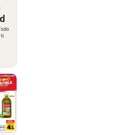
s
ed
 Todo
ti.