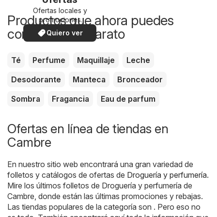
Ofertas locales y
Productos que ahora puedes
promociones
especiales.
comprar más barato
Quiero ver
Té
Perfume
Maquillaje
Leche
Desodorante
Manteca
Bronceador
Sombra
Fragancia
Eau de parfum
Ofertas en línea de tiendas en
Cambre
En nuestro sitio web encontrará una gran variedad de
folletos y catálogos de ofertas de
Droguería y perfumería
.
Mire los últimos folletos de Droguería y perfumería de
Cambre, donde están las últimas promociones y rebajas.
Las tiendas populares de la categoría son . Pero eso no