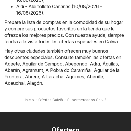
Aldi - Aldi folleto Canarias (10/08/2026 -
16/08/2026)
.
Prepare la lista de compras en la comodidad de su hogar
y compre sus productos favoritos en la tienda que le
ofrezca los mejores precios. Con nuestra ayuda, siempre
tendrá a la vista todas las ofertas especiales en Calvià.
Hay otras ciudades también ofrecen muy buenos
descuentos especiales. Consulte también las ofertas en
Agaete
,
Aguilar de Campoo
,
Abegondo
,
Adra
,
Águilas
,
Abarán
,
Agramunt
,
A Pobra do Caramiñal
,
Aguilar de la
Frontera
,
Abrera
,
A Laracha
,
Agüimes
,
Abanilla
,
Aceuchal
,
Alagón
.
Inicio
Ofertas Calvià
Supermercados Calvià
Ofertero