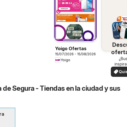
Desc
Yoigo Ofertas
ofert
15/07/2026 - 15/08/2026
su 
¿Bu
Yoigo
inspir
¡Vea las
Qui
en su 
ver
a de Segura - Tiendas en la ciudad y sus
ra