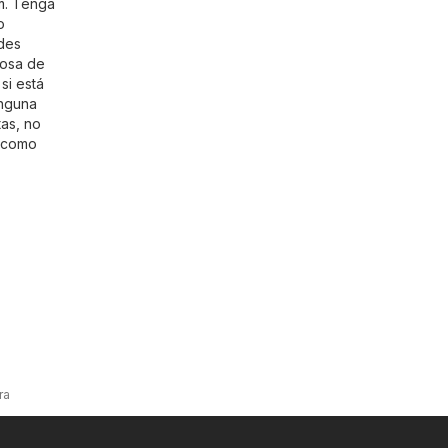
m
. Tenga
o
ades
losa de
si está
inguna
tas, no
, como
ra