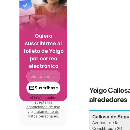
Quiero
suscribirme al
folleto de Yoigo
por correo
electrónico
Suscríbase
Yoigo Callos
Al iniciar sesión,
alrededores
acepta las
condiciones de uso
y el
tratamiento de
Callosa de Segu
datos personales
.
Avenida de la
Constitución 26