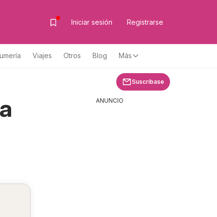
Iniciar sesión
Registrarse
fumería
Viajes
Otros
Blog
Más
Suscríbase
sa
ANUNCIO