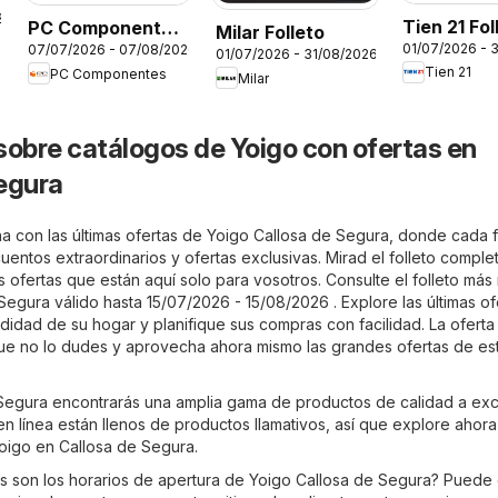
2025
Tien 21 Fol
PC Componentes
Milar Folleto
01/07/2026 - 
07/07/2026 - 07/08/2026
Folleto
01/07/2026 - 31/08/2026
Tien 21
PC Componentes
Milar
sobre catálogos de Yoigo con ofertas en
egura
a con las últimas ofertas de Yoigo Callosa de Segura, donde cada f
uentos extraordinarios y ofertas exclusivas. Mirad el folleto comple
 ofertas que están aquí solo para vosotros. Consulte el folleto más
egura válido hasta 15/07/2026 - 15/08/2026 . Explore las últimas of
idad de su hogar y planifique sus compras con facilidad. La oferta
 que no lo dudes y aprovecha ahora mismo las grandes ofertas de es
Segura encontrarás una amplia gama de productos de calidad a ex
 en línea están llenos de productos llamativos, así que explore ahora
oigo en Callosa de Segura.
s son los horarios de apertura de Yoigo Callosa de Segura? Puede