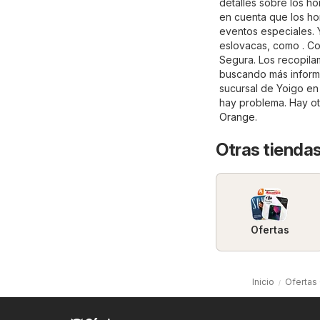
detalles sobre los h
en cuenta que los ho
eventos especiales. 
eslovacas, como . Co
Segura. Los recopila
buscando más informac
sucursal de Yoigo en
hay problema. Hay ot
Orange
.
Otras tiendas
Ofertas
Inicio
Ofertas