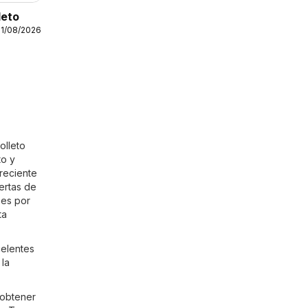
leto
31/08/2026
olleto
to y
 reciente
ertas de
 es por
ta
celentes
 la
 obtener