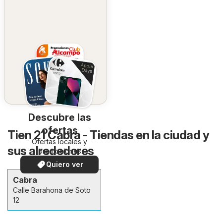
Descubre las
ofertas
Tien 21 Cabra - Tiendas en la ciudad y
Ofertas locales y
sus alrededores
promociones
especiales.
Quiero ver
Cabra
Calle Barahona de Soto
12