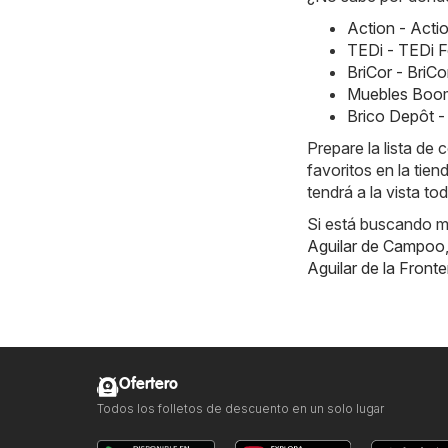
Action - Acti
TEDi - TEDi F
BriCor - BriC
Muebles Boom
Brico Depôt -
Prepare la lista d
favoritos en la tie
tendrá a la vista to
Si está buscando m
Aguilar de Campoo
Aguilar de la Fronte
Ofertero
Todos los folletos de descuento en un solo lugar