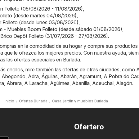
on Folleto (05/08/2026 - 11/08/2026)
,
olleto (desde martes 04/08/2026)
,
or Folleto (desde lunes 03/08/2026)
,
 - Muebles Boom Folleto (desde sábado 01/08/2026)
,
 Brico Depôt Folleto (31/07/2026 - 27/08/2026)
.
e compras en la comodidad de su hogar y compre sus productos
nda que le ofrezca los mejores precios. Con nuestra ayuda, sie
das las ofertas especiales en Burlada.
ás chollos, mire también las ofertas de otras ciudades, como
A
,
Abegondo
,
Adra
,
Águilas
,
Abarán
,
Agramunt
,
A Pobra do Car
ra
,
Abrera
,
A Laracha
,
Agüimes
,
Abanilla
,
Aceuchal
,
Alagón
.
Inicio
Ofertas Burlada
Casa, jardín y muebles Burlada
Ofertero