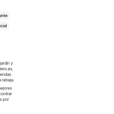
ante
cial
jardín y
tero.es
,
iendas
 rebaja.
mejores
contrar
s por