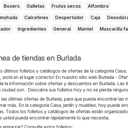
Boxers
Galletas
Frutos secos
Alfombra
lmohada
Calcetines
Despertador
Caja
Desodor
tador
Ingredientes
General
Mantel
Mascarilla fa
ínea de tiendas en Burlada
 últimos folletos y catálogos de ofertas de la categoría Casa, 
 ¡está en el lugar correcto! En nuestro sitio web
Burlada - Ofer
a la información sobre ofertas y descuentos en Burlada. Las t
 ciudad son . Descubra sus folletos hoy y no se pierda ninguna
as últimas ofertas de Burlada, para que pueda encontrar las 
ar más. En la categoría Casa, jardín y muebles, hoy puede en
tas. Todos los folletos y catálogos de ofertas están organizado
e usted pueda encontrar rápidamente lo que necesita.
 empezar? Consulte estos folletos: