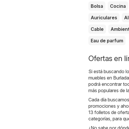
Bolsa
Cocina
Auriculares
A
Cable
Ambien
Eau de parfum
Ofertas en l
Si está buscando los
muebles en Burlada,
podrá encontrar tod
más populares de la
Cada día buscamos l
promociones y ahorr
13 folletos de ofer
categorías, para qu
¿No sabe por dónde