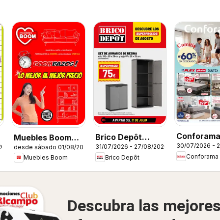
Conforam
Brico Depôt
Muebles Boom
30/07/2026 - 
26
31/07/2026 - 27/08/2026
Folleto
desde sábado 01/08/2026
Folleto
Folleto
Conforama
Brico Depôt
Muebles Boom
Descubra las mejore