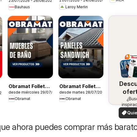
21/07/2026 - 24/08/2026
23/07/2026 - 26/08/2026
Catálogo
Leroy Merlin
Bauhaus
Desc
Obramat Folleto -
Obramat Folleto -
ofer
desde miércoles 29/07/2026
desde martes 28/07/2026
Muebles de baño
Paneles
26
en 
¿Bus
Obramat
Obramat
Sandwich
inspira
zo
¡Vea 
Quie
ofertas 
ver
zon
que ahora puedes comprar más barat