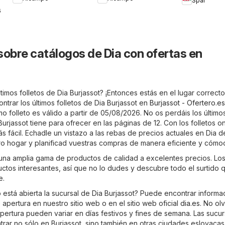
Spar
6
sobre catálogos de Dia con ofertas en
timos folletos de Dia Burjassot? ¡Entonces estás en el lugar correcto
trar los últimos folletos de Dia Burjassot en
Burjassot - Ofertero.es
imo folleto es válido a partir de 05/08/2026. No os perdáis los último
rjassot tiene para ofrecer en las páginas de 12. Con los folletos on
 fácil. Echadle un vistazo a las rebas de precios actuales en Dia d
 hogar y planificad vuestras compras de manera eficiente y cómo
 una amplia gama de productos de calidad a excelentes precios. Los 
uctos interesantes, así que no lo dudes y descubre todo el surtido 
e.
está abierta la sucursal de Dia Burjassot? Puede encontrar informa
 apertura en nuestro sitio web o en el sitio web oficial
dia.es
. No ol
pertura pueden variar en días festivos y fines de semana. Las sucu
rar no sólo en Burjassot, sino también en otras ciudades eslovacas