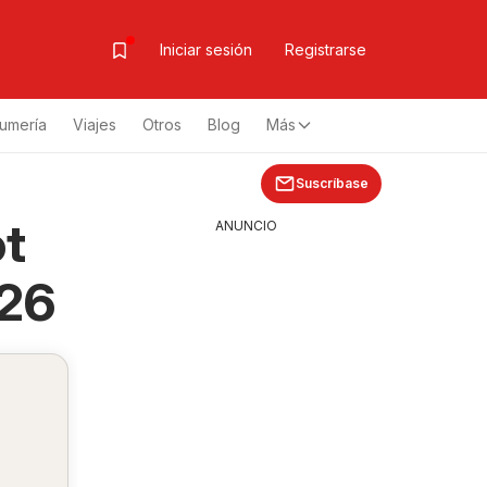
Iniciar sesión
Registrarse
fumería
Viajes
Otros
Blog
Más
Suscríbase
ot
ANUNCIO
026