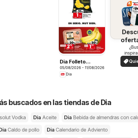
Desc
ofert
su 
¿Bu
inspir
¡Vea las
Qui
Dia Folleto
en su 
ver
05/08/2026 - 11/08/2026
Market
Dia
s buscados en las tiendas de Dia
solut Vodka
Dia
Aceite
Dia
Bebida de almendras con cal
Dia
Caldo de pollo
Dia
Calendario de Adviento