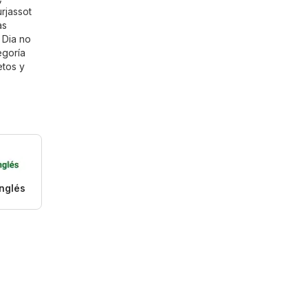
rjassot
as
i Dia no
egoría
etos y
Inglés