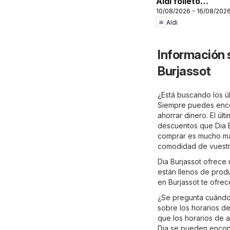
Aldi folleto
10/08/2026 - 16/08/202
Canarias
Aldi
Información 
Burjassot
¿Está buscando los úl
Siempre puedes encon
ahorrar dinero. El últ
descuentos que Dia Bu
comprar es mucho más
comodidad de vuestro
Dia Burjassot ofrece
están llenos de prod
en Burjassot te ofrec
¿Se pregunta cuándo 
sobre los horarios de
que los horarios de a
Dia se pueden encont