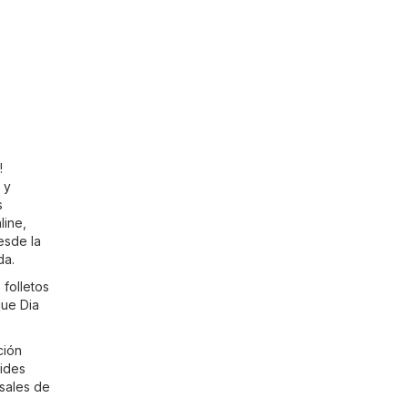
!
y
s
line,
esde la
da.
folletos
que Dia
ción
vides
rsales de
,