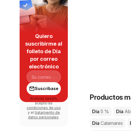
Quiero
suscribirme al
folleto de Dia
por correo
electrónico
Suscríbase
Productos má
Al iniciar sesión,
acepta las
condiciones de uso
Dia
5 %
Dia
Ab
y el
tratamiento de
datos personales
.
Dia
Calamares