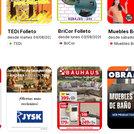
BriCor Folleto
TEDi Folleto
Muebles 
desde lunes 03/08/2026
desde martes 04/08/2026
desde sábado
Folleto
BriCor
TEDi
Muebles 
6