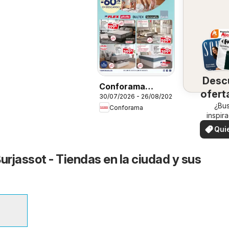
Desc
Conforama
ofert
30/07/2026 - 26/08/2026
Folleto
su 
¿Bu
Conforama
inspir
¡Vea las
Qui
en su 
ver
rjassot - Tiendas en la ciudad y sus