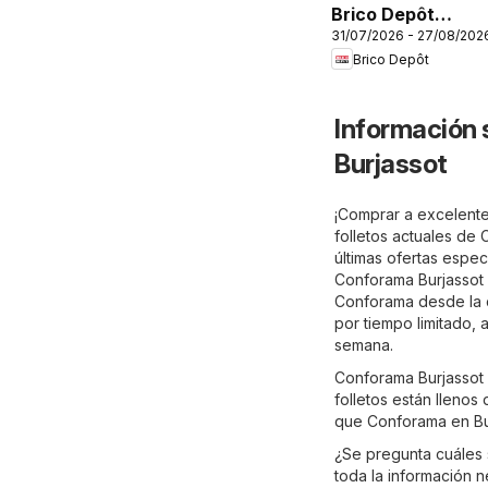
Brico Depôt
31/07/2026 - 27/08/202
Folleto
Brico Depôt
Información 
Burjassot
¡Comprar a excelente
folletos actuales de
últimas ofertas espec
Conforama Burjassot 
Conforama desde la c
por tiempo limitado,
semana.
Conforama Burjassot 
folletos están llenos
que Conforama en Bur
¿Se pregunta cuáles 
toda la información n