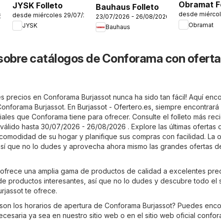
Obramat Fo
JYSK Folleto
Bauhaus Folleto
desde miérco
desde miércoles 29/07/2026
Muebles d
6
23/07/2026 - 26/08/2026
Obramat
JYSK
Bauhaus
sobre catálogos de Conforama con oferta
s precios en Conforama Burjassot nunca ha sido tan fácil! Aquí enco
 Conforama Burjassot. En
Burjassot - Ofertero.es
, siempre encontrará 
iales que Conforama tiene para ofrecer. Consulte el folleto más rec
válido hasta 30/07/2026 - 26/08/2026 . Explore las últimas ofertas 
omodidad de su hogar y planifique sus compras con facilidad. La o
 así que no lo dudes y aprovecha ahora mismo las grandes ofertas d
ofrece una amplia gama de productos de calidad a excelentes prec
 de productos interesantes, así que no lo dudes y descubre todo el 
jassot te ofrece.
son los horarios de apertura de Conforama Burjassot? Puedes enco
ecesaria ya sea en nuestro sitio web o en el sitio web oficial
confor