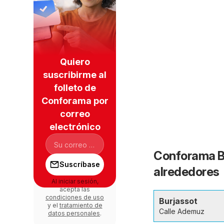
Quiero
suscribirme al
folleto de
Conforama por
correo
electrónico
Conforama Bu
Suscríbase
alrededores
Al iniciar sesión,
acepta las
condiciones de uso
Burjassot
y el
tratamiento de
Calle Ademuz
datos personales
.