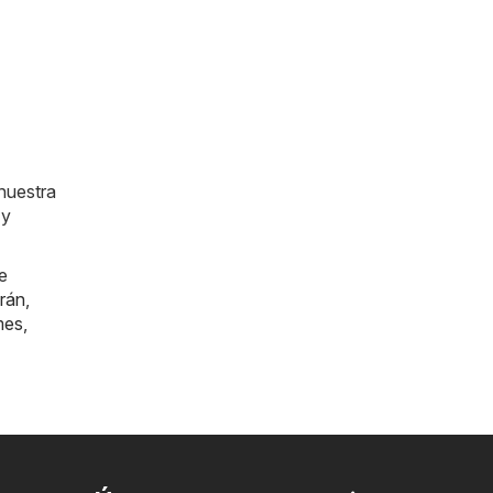
nuestra
 y
e
rán
,
mes
,