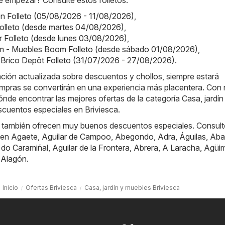
 empezar? Consulte estos folletos:
on Folleto (05/08/2026 - 11/08/2026)
,
olleto (desde martes 04/08/2026)
,
or Folleto (desde lunes 03/08/2026)
,
 - Muebles Boom Folleto (desde sábado 01/08/2026)
,
 Brico Depôt Folleto (31/07/2026 - 27/08/2026)
.
ación actualizada sobre descuentos y chollos, siempre estará
mpras se convertirán en una experiencia más placentera. Con 
nde encontrar las mejores ofertas de la categoría Casa, jardín
scuentos especiales en Briviesca.
 también ofrecen muy buenos descuentos especiales. Consult
 en
Agaete
,
Aguilar de Campoo
,
Abegondo
,
Adra
,
Águilas
,
Aba
 do Caramiñal
,
Aguilar de la Frontera
,
Abrera
,
A Laracha
,
Agüi
,
Alagón
.
Inicio
Ofertas Briviesca
Casa, jardín y muebles Briviesca