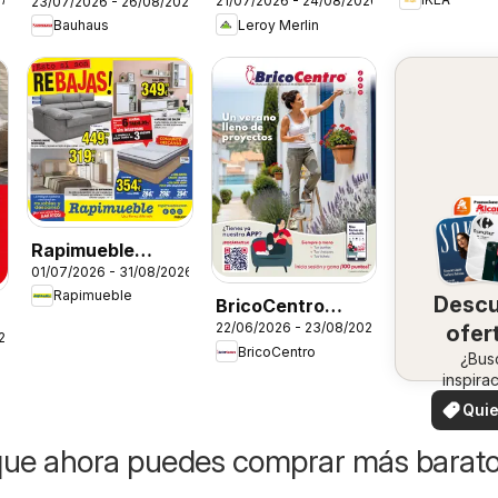
21/07/2026 - 24/08/2026
23/07/2026 - 26/08/2026
Catálogo
Leroy Merlin
Bauhaus
Rapimueble
01/07/2026 - 31/08/2026
Folleto
Rapimueble
Desc
BricoCentro
22/06/2026 - 23/08/2026
ofer
Folleto
26
BricoCentro
en 
¿Bus
inspira
zo
¡Vea 
Quie
ofertas 
ver
zon
que ahora puedes comprar más barat