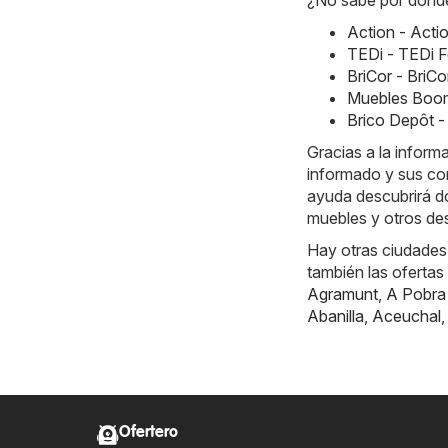
¿No sabe por dónde
Action - Acti
TEDi - TEDi F
BriCor - BriC
Muebles Boom
Brico Depôt -
Gracias a la inform
informado y sus co
ayuda descubrirá dó
muebles y otros de
Hay otras ciudades
también las ofertas
Agramunt
,
A Pobra
Abanilla
,
Aceuchal
Ofertero