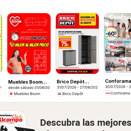
Conforam
Brico Depôt
Muebles Boom
30/07/2026 - 
26
31/07/2026 - 27/08/2026
Folleto
desde sábado 01/08/2026
Folleto
Folleto
Conforama
Brico Depôt
Muebles Boom
Descubra las mejore