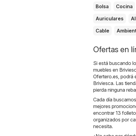
Bolsa
Cocina
Auriculares
A
Cable
Ambien
Ofertas en l
Si está buscando los
muebles en Briviesc
Ofertero.es
, podrá 
Briviesca. Las tien
pierda ninguna reba
Cada día buscamos l
mejores promociones
encontrar 13 follet
organizados por ca
necesita.