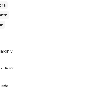
bra
ante
um
jardín y
 y no se
puede