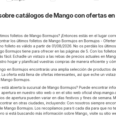
sobre catálogos de Mango con ofertas en
ltimos folletos de Mango Bormujos? ¡Entonces estás en el lugar corr
trar los últimos folletos de Mango Bormujos en
Bormujos - Oferter
imo folleto es válido a partir de 01/08/2026. No os perdáis los últimos
 Bormujos tiene para ofrecer en las páginas de 5. Con los folletos
 fácil. Echadle un vistazo a las rebas de precios actuales en Man
tro hogar y planificad vuestras compras de manera eficiente y có
ango en Bormujos encontrarás una amplia selección de productos de
 La oferta está llena de ofertas interesantes, así que eche un vista
e Mango Bormujos.
está abierta la sucursal de Mango Bormujos? Puede encontrar inf
 apertura en nuestro sitio web o en el sitio web oficial
shop.mango.
rios de apertura pueden variar en días festivos y fines de semana.
ontrar en otras ciudades, incluyendo: Con nosotros siempre encont
 de Mango Bormujos. Los recopilamos para ti cada día para que no t
ro si está buscando más información sobre Mango, visite su sitio we