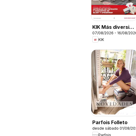
KIK Más diversión
07/08/2026 - 16/08/202
en el cole
KIK
Parfois Folleto
desde sábado 01/08/20
Parfois