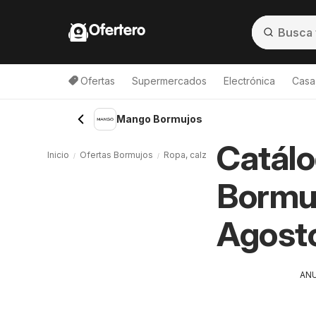
Ofertero
Ofertas
Supermercados
Electrónica
Casa,
Mango Bormujos
Catál
Inicio
Ofertas Bormujos
Ropa, calzado y deporte Bormujos
Bormuj
Agost
AN