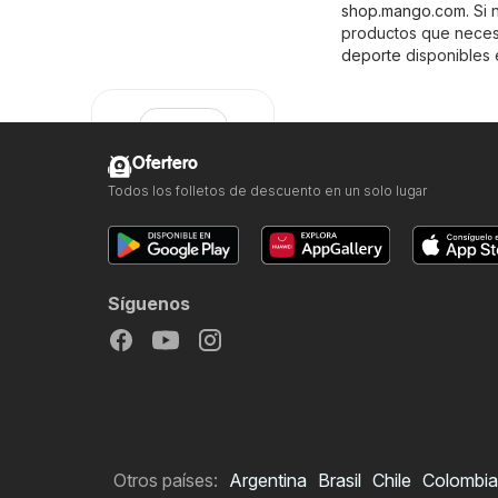
shop.mango.com
. Si
productos que necesi
deporte
disponibles 
Ofertero
Todos los folletos de descuento en un solo lugar
Mango
Síguenos
Otros países:
Argentina
Brasil
Chile
Colombia