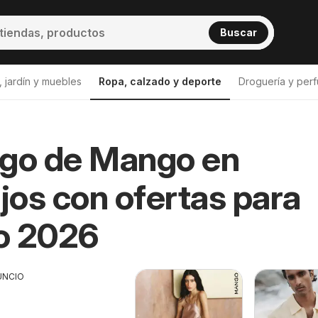
Buscar
 jardín y muebles
Ropa, calzado y deporte
Droguería y perf
ogo de Mango en
Mango Bormujos
os con ofertas para
o 2026
UNCIO