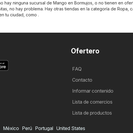
 no hay ninguna sucursal de Mango en Bormujos, o no tienen en ofer
tas, no hay problema. Hay otras tiendas en la categoría de
Ropa, c
en tu ciudad, como .
Ofertero
FAQ
Contacto
Informar contenido
Lista de comercios
Lista de productos
México
Perú
Portugal
United States