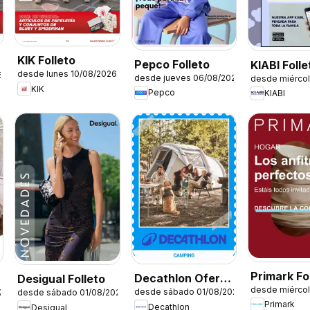
KIK Folleto
Pepco Folleto
KIABI Folle
desde lunes 10/08/2026
6
desde jueves 06/08/2026
desde miérco
KIK
Pepco
KIABI
Primark Fol
Decathlon Oferta
Desigual Folleto
desde miérco
Hogar
desde sábado 01/08/2026
26
desde sábado 01/08/2026
estacional
Primark
Decathlon
Desigual