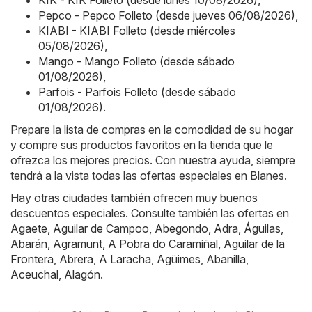
KIK - KIK Folleto (desde lunes 10/08/2026)
,
Pepco - Pepco Folleto (desde jueves 06/08/2026)
,
KIABI - KIABI Folleto (desde miércoles
05/08/2026)
,
Mango - Mango Folleto (desde sábado
01/08/2026)
,
Parfois - Parfois Folleto (desde sábado
01/08/2026)
.
Prepare la lista de compras en la comodidad de su hogar
y compre sus productos favoritos en la tienda que le
ofrezca los mejores precios. Con nuestra ayuda, siempre
tendrá a la vista todas las ofertas especiales en Blanes.
Hay otras ciudades también ofrecen muy buenos
descuentos especiales. Consulte también las ofertas en
Agaete
,
Aguilar de Campoo
,
Abegondo
,
Adra
,
Águilas
,
Abarán
,
Agramunt
,
A Pobra do Caramiñal
,
Aguilar de la
Frontera
,
Abrera
,
A Laracha
,
Agüimes
,
Abanilla
,
Aceuchal
,
Alagón
.