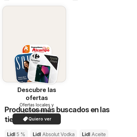
Descubre las
ofertas
Ofertas locales y
Productos más buscados en las
promociones
especiales.
tiendas de Lidl
Quiero ver
Lidl
5 %
Lidl
Absolut Vodka
Lidl
Aceite