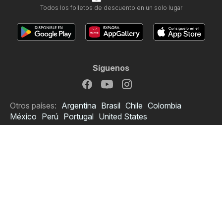
Todos los folletos de descuento en un solo lugar
Síguenos
Otros países:
Argentina
Brasil
Chile
Colombia
México
Perú
Portugal
United States
Copyright © 2026
Ofertero.es
.
Establecer política de privacidad
Términos y condiciones de uso del sitio web
El tratamiento de los datos personales