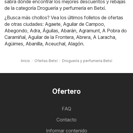
sabrá dónde encontrar los mejores descuentos y rebajas
de la categoría Droguería y perfumería en Betxí.
¿Busca más chollos? Vea los últimos folletos de ofertas
de otras ciudades:
Agaete
,
Aguilar de Campoo
,
Abegondo
,
Adra
,
Águilas
,
Abarán
,
Agramunt
,
A Pobra do
Caramiñal
,
Aguilar de la Frontera
,
Abrera
,
A Laracha
,
Agüimes
,
Abanilla
,
Aceuchal
,
Alagón
.
Inicio
Ofertas Betxí
Droguería y perfumería Betxí
Ofertero
FAQ
Contacto
Informar contenido