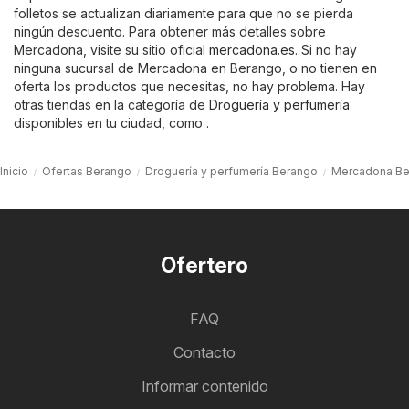
folletos se actualizan diariamente para que no se pierda
ningún descuento. Para obtener más detalles sobre
Mercadona, visite su sitio oficial
mercadona.es
. Si no hay
ninguna sucursal de Mercadona en Berango, o no tienen en
oferta los productos que necesitas, no hay problema. Hay
otras tiendas en la categoría de
Droguería y perfumería
disponibles en tu ciudad, como .
Inicio
Ofertas Berango
Droguería y perfumería Berango
Mercadona Be
Ofertero
FAQ
Contacto
Informar contenido