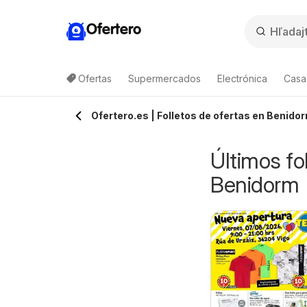
Ofertero
Ofertas
Supermercados
Electrónica
Casa,
Ofertero.es | Folletos de ofertas en Benido
Últimos fo
Benidorm
rimark Folleto -
E.Leclerc Folleto
esde miércoles 05/08/2026
05/08/2026 - 15/08/2026
ogar
Salamanca