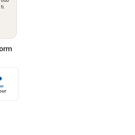
 Todo
ti.
dorm
our