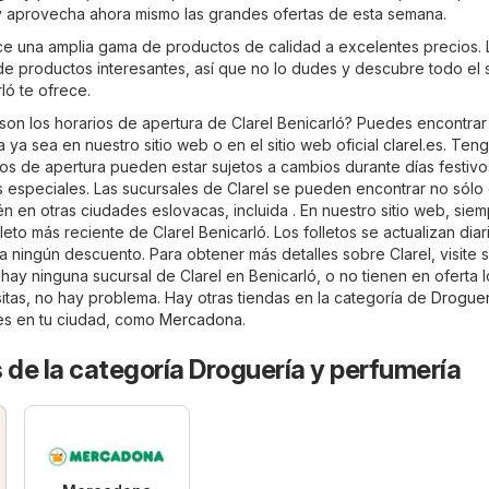
y aprovecha ahora mismo las grandes ofertas de esta semana.
ece una amplia gama de productos de calidad a excelentes precios. 
 de productos interesantes, así que no lo dudes y descubre todo el 
ló te ofrece.
son los horarios de apertura de Clarel Benicarló? Puedes encontrar 
 ya sea en nuestro sitio web o en el sitio web oficial
clarel.es
. Ten
os de apertura pueden estar sujetos a cambios durante días festivos
especiales. Las sucursales de Clarel se pueden encontrar no sólo
én en otras ciudades eslovacas, incluida . En nuestro sitio web, sie
leto más reciente de Clarel Benicarló. Los folletos se actualizan dia
 ningún descuento. Para obtener más detalles sobre Clarel, visite su
o hay ninguna sucursal de Clarel en Benicarló, o no tienen en oferta 
tas, no hay problema. Hay otras tiendas en la categoría de
Droguer
es en tu ciudad, como
Mercadona
.
 de la categoría Droguería y perfumería