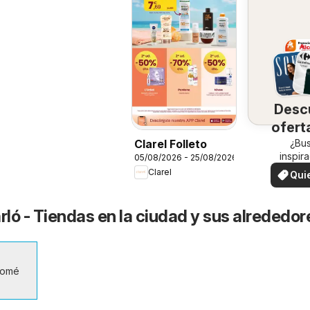
Desc
ofert
su 
¿Bu
Clarel Folleto
inspir
05/08/2026 - 25/08/2026
¡Vea las
Clarel
Qui
en su 
ver
rló - Tiendas en la ciudad y sus alrededor
lomé