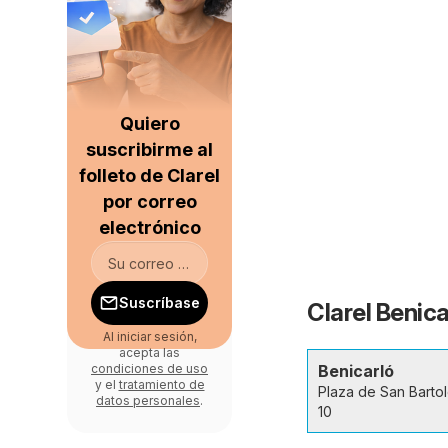
Quiero
suscribirme al
folleto de Clarel
por correo
electrónico
Suscríbase
Clarel Benica
Al iniciar sesión,
acepta las
Benicarló
condiciones de uso
y el
tratamiento de
Plaza de San Barto
datos personales
.
10