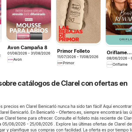
Avon Campaña 8
Primor Folleto
Oriflame
01/08/2026 - 31/08/2026
6
11/07/2026 - 11/08/2026
08/06/2026 - 
Catálogo 
Avon
Primor
Oriflame
Rewards
sobre catálogos de Clarel con ofertas en
 precios en Clarel Benicarló nunca ha sido tan fácil! Aquí encontra
Clarel Benicarló. En
Benicarló - Ofertero.es
, siempre encontrará las ú
e Clarel tiene para ofrecer. Consulte el folleto más reciente de Clar
a 05/08/2026 - 25/08/2026 . Explore las últimas ofertas de Clarel d
 y planifique sus compras con facilidad. La oferta es por tiempo l