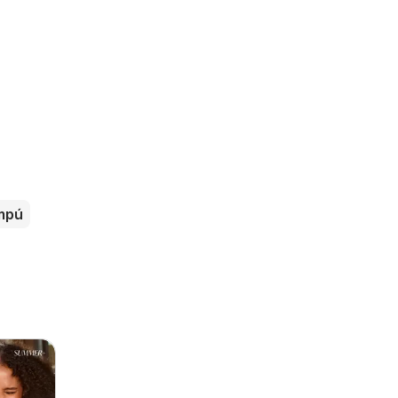
s
mpú