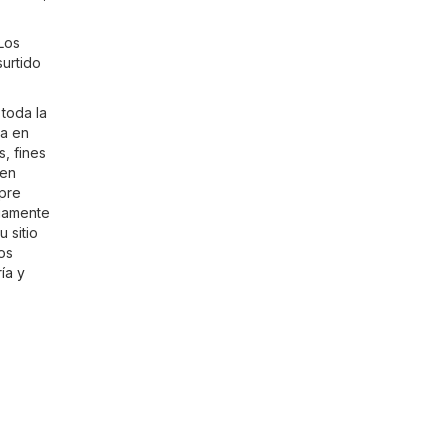
Los
surtido
toda la
ga en
, fines
 en
mpre
riamente
 sitio
los
ía y