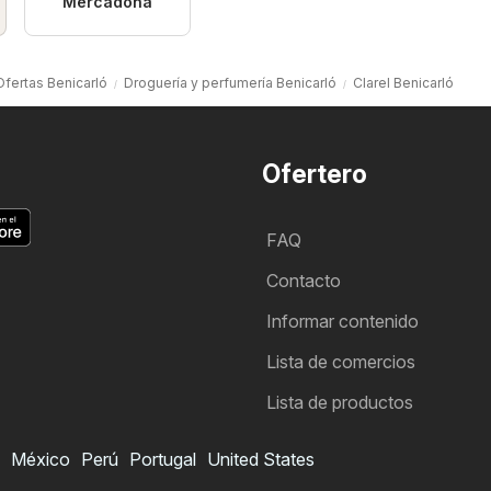
Mercadona
Ofertas Benicarló
Droguería y perfumería Benicarló
Clarel Benicarló
Ofertero
FAQ
Contacto
Informar contenido
Lista de comercios
Lista de productos
México
Perú
Portugal
United States