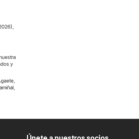
/2026)
,
nuestra
ados y
gaete
,
amiñal
,
Únete a nuestros socios