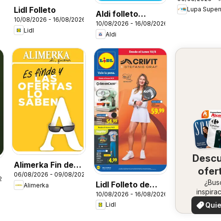
Supermerc
Lidl Folleto
Folleto
Aldi folleto
10/08/2026 - 16/08/2026
10/08/2026 - 16/08/2026
Península
Lidl
Aldi
Desc
Alimerka Fin de
ofer
06/08/2026 - 09/08/2026
semana
26
en 
¿Bus
Lidl Folleto de
Alimerka
inspira
10/08/2026 - 16/08/2026
zo
bazar
¡Vea 
Quie
Lidl
ofertas 
ver
zon