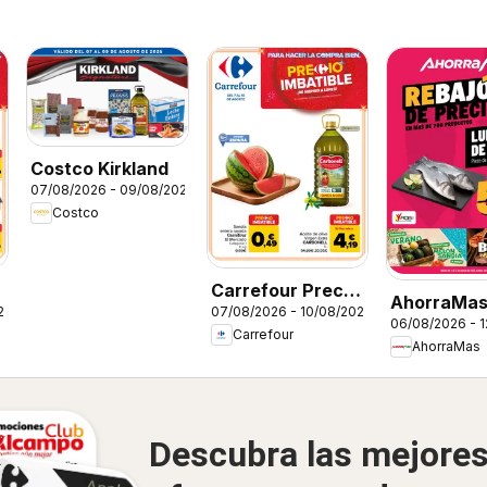
Costco Kirkland
07/08/2026 - 09/08/2026
Costco
Carrefour Precio
AhorraMa
26
07/08/2026 - 10/08/2026
Imbatible
06/08/2026 - 
Folleto
Carrefour
AhorraMas
Descubra las mejore