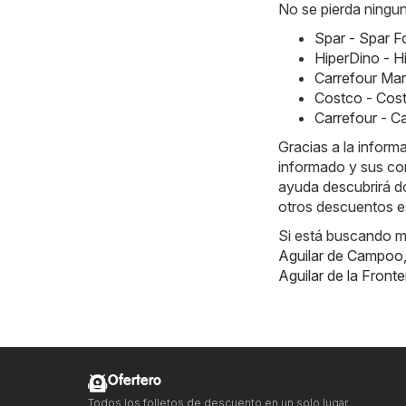
No se pierda ningun
Spar - Spar F
HiperDino - H
Carrefour Mar
Costco - Cos
Carrefour - C
Gracias a la inform
informado y sus co
ayuda descubrirá d
otros descuentos e
Si está buscando m
Aguilar de Campoo
Aguilar de la Fronte
Ofertero
Todos los folletos de descuento en un solo lugar