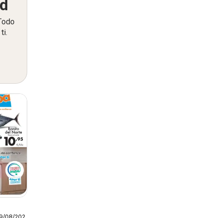
ed
 Todo
ti.
19/08/2026