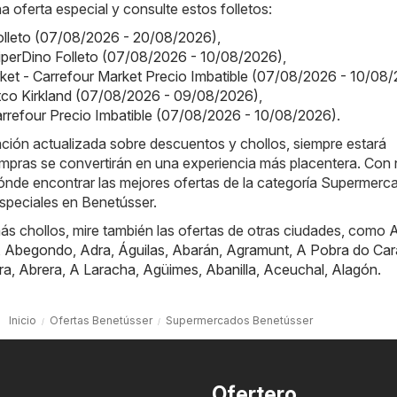
a oferta especial y consulte estos folletos:
olleto (07/08/2026 - 20/08/2026)
,
iperDino Folleto (07/08/2026 - 10/08/2026)
,
ket - Carrefour Market Precio Imbatible (07/08/2026 - 10/08
tco Kirkland (07/08/2026 - 09/08/2026)
,
arrefour Precio Imbatible (07/08/2026 - 10/08/2026)
.
ación actualizada sobre descuentos y chollos, siempre estará
mpras se convertirán en una experiencia más placentera. Con 
ónde encontrar las mejores ofertas de la categoría Supermerc
speciales en Benetússer.
ás chollos, mire también las ofertas de otras ciudades, como
A
,
Abegondo
,
Adra
,
Águilas
,
Abarán
,
Agramunt
,
A Pobra do Car
ra
,
Abrera
,
A Laracha
,
Agüimes
,
Abanilla
,
Aceuchal
,
Alagón
.
Inicio
Ofertas Benetússer
Supermercados Benetússer
Ofertero