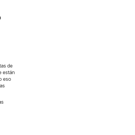
o
tas de
e están
ro eso
tas
as