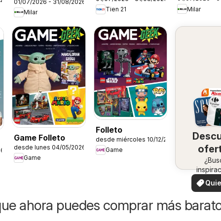
Siemens
01/07/2026 - 31/08/2026
Milar
Tien 21
Milar
Folleto
Desc
Game Folleto
desde miércoles 10/12/2025
ofer
desde lunes 04/05/2026
Game
26
Game
en 
¿Bus
inspira
zo
¡Vea 
Quie
ofertas 
ver
zon
que ahora puedes comprar más barat