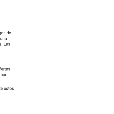
gos de
oría
s. Las
fertas
iempo
te estos