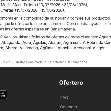
 Media Markt Folleto (20/07/2026 - 31/08/2026)
,
 Ofertas (15/07/2026 - 15/08/2026)
,
e compras en la comodidad de su hogar y compre sus productos
nda que le ofrezca los mejores precios. Con nuestra ayuda, sie
odas las ofertas especiales en Benalmádena.
 Vea los últimos folletos de ofertas de otras ciudades:
Agaet
,
Abegondo
,
Adra
,
Águilas
,
Abarán
,
Agramunt
,
A Pobra do Car
ra
,
Abrera
,
A Laracha
,
Agüimes
,
Abanilla
,
Aceuchal
,
Alagón
.
Inicio
Ofertas Benalmádena
Electrónica Benalmádena
Ofertero
FAQ
Contacto