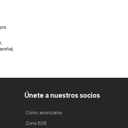
mpre
e
,
amiñal
,
Únete a nuestros socios
Cómo anunciarse
Zona B2B