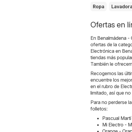
Ropa
Lavador
Ofertas en l
En
Benalmádena - O
ofertas de la categ
Electrónica en Ben
tiendas más popula
También le ofrecemo
Recogemos las últi
encuentre los mejor
en el rubro de Elec
limitado, así que n
Para no perderse la
folletos:
Pascual Martí
Mi Electro - 
Orange - Ora