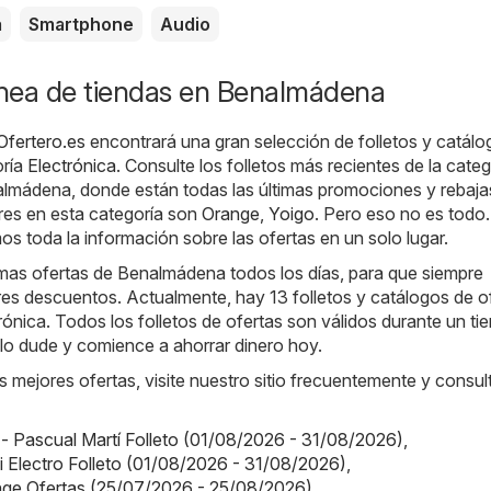
a
Smartphone
Audio
ínea de tiendas en Benalmádena
fertero.es
encontrará una gran selección de folletos y catálo
oría
Electrónica
. Consulte los folletos más recientes de la categ
almádena, donde están todas las últimas promociones y rebaja
res en esta categoría son
Orange
,
Yoigo
. Pero eso no es todo.
s toda la información sobre las ofertas en un solo lugar.
mas ofertas de Benalmádena todos los días, para que siempre
es descuentos. Actualmente, hay 13 folletos y catálogos de o
trónica. Todos los folletos de ofertas son válidos durante un t
o lo dude y comience a ahorrar dinero hoy.
s mejores ofertas, visite nuestro sitio frecuentemente y consul
 - Pascual Martí Folleto (01/08/2026 - 31/08/2026)
,
Mi Electro Folleto (01/08/2026 - 31/08/2026)
,
nge Ofertas (25/07/2026 - 25/08/2026)
,