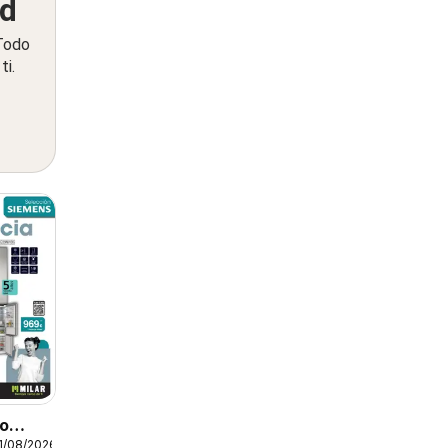
ed
 Todo
ti.
to
1/08/2026