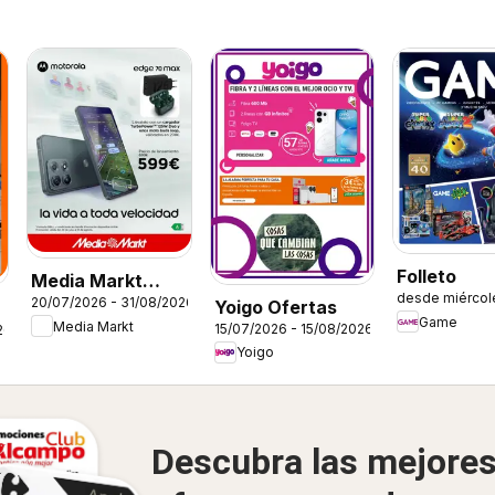
Folleto
Media Markt
desde miércol
20/07/2026 - 31/08/2026
Yoigo Ofertas
Folleto
Game
Media Markt
15/07/2026 - 15/08/2026
26
Yoigo
Descubra las mejore