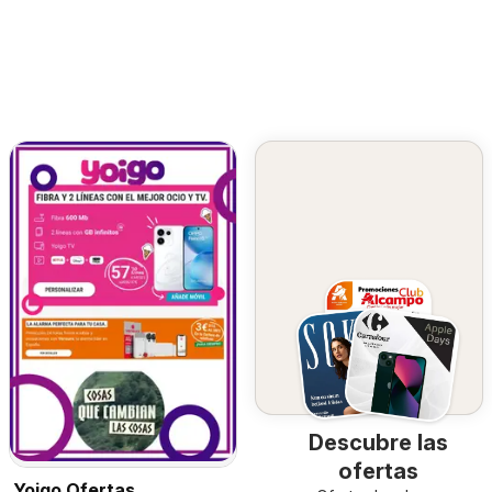
Descubre las
ofertas
Yoigo Ofertas