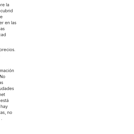
re la
scubrid
de
er en las
las
cad
precios.
a
rmación
 No
as
iudades
net
 está
o hay
tas, no
 .