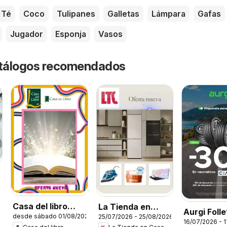
Té
Coco
Tulipanes
Galletas
Lámpara
Gafas
Jugador
Esponja
Vasos
catálogos recomendados
6
Casa del libro
La Tienda en
Aurgi Folle
desde sábado 01/08/2026
25/07/2026 - 25/08/2026
Folleto
Casa Folleto
16/07/2026 - 