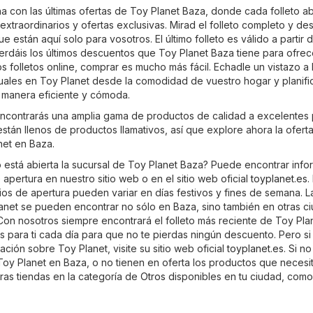
a con las últimas ofertas de Toy Planet Baza, donde cada folleto ab
xtraordinarios y ofertas exclusivas. Mirad el folleto completo y de
e están aquí solo para vosotros. El último folleto es válido a partir 
rdáis los últimos descuentos que Toy Planet Baza tiene para ofrec
s folletos online, comprar es mucho más fácil. Echadle un vistazo a 
uales en Toy Planet desde la comodidad de vuestro hogar y planifi
 manera eficiente y cómoda.
ncontrarás una amplia gama de productos de calidad a excelentes 
 están llenos de productos llamativos, así que explore ahora la ofert
net en Baza.
está abierta la sucursal de Toy Planet Baza? Puede encontrar info
 apertura en nuestro sitio web o en el sitio web oficial
toyplanet.es
.
ios de apertura pueden variar en días festivos y fines de semana. L
anet se pueden encontrar no sólo en Baza, sino también en otras c
 Con nosotros siempre encontrará el folleto más reciente de Toy Pla
s para ti cada día para que no te pierdas ningún descuento. Pero si
ión sobre Toy Planet, visite su sitio web oficial
toyplanet.es
. Si n
Toy Planet en Baza, o no tienen en oferta los productos que necesi
ras tiendas en la categoría de
Otros
disponibles en tu ciudad, como