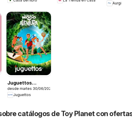
Casa del libro
La Tienda en Casa
Aurgi
Juguettos
desde martes 30/06/2026
Catálogo
Juguettos
sobre catálogos de Toy Planet con oferta