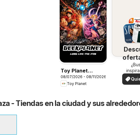
Desc
ofert
su 
¿Bu
Toy Planet
inspir
¡Vea las
08/07/2026 - 08/11/2026
Catálogo de Geek
Qui
en su 
Toy Planet
ver
Fan
aza - Tiendas en la ciudad y sus alrededo