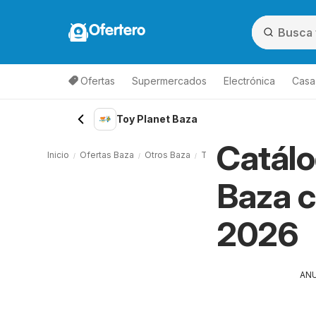
Ofertero
Ofertas
Supermercados
Electrónica
Casa,
Toy Planet Baza
Catálo
Inicio
Ofertas Baza
Otros Baza
Toy Planet Baza
Baza c
2026
AN