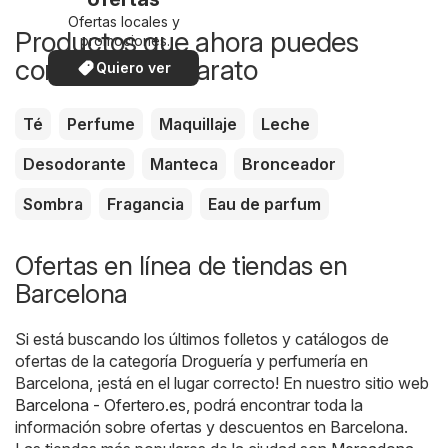
Ofertas locales y
Productos que ahora puedes
promociones
especiales.
comprar más barato
Quiero ver
Té
Perfume
Maquillaje
Leche
Desodorante
Manteca
Bronceador
Sombra
Fragancia
Eau de parfum
Ofertas en línea de tiendas en
Barcelona
Si está buscando los últimos folletos y catálogos de
ofertas de la categoría Droguería y perfumería en
Barcelona, ¡está en el lugar correcto! En nuestro sitio web
Barcelona - Ofertero.es
, podrá encontrar toda la
información sobre ofertas y descuentos en Barcelona.