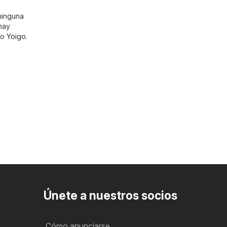
 ninguna
hay
mo
Yoigo
.
Únete a nuestros socios
Cómo anunciarse