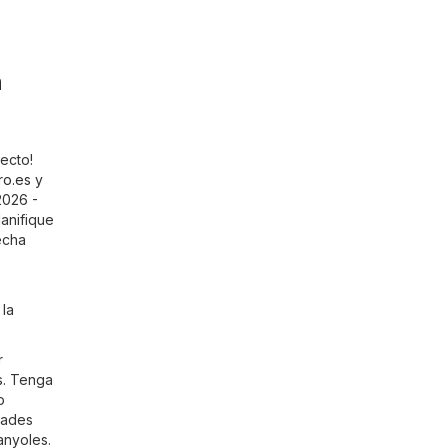
n
ecto!
ro.es
y
2026 -
anifique
echa
s
 la
r
s
. Tenga
o
dades
anyoles.