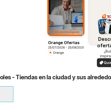
Desc
Orange Ofertas
ofert
25/07/2026 - 25/08/2026
su 
¿Bu
Orange
inspir
¡Vea las
Qui
en su 
ver
les - Tiendas en la ciudad y sus alreded