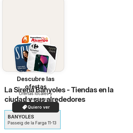
Descubre las
ofertas
La Sirena Banyoles - Tiendas en la
Ofertas locales y
ciudad y sus alrededores
promociones
especiales.
Quiero ver
BANYOLES
Passeig de la Farga 11-13