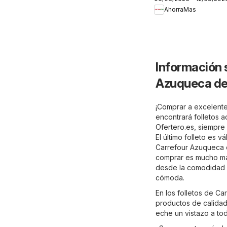
Folleto
AhorraMas
Información 
Azuqueca de
¡Comprar a excelente
encontrará folletos 
Ofertero.es
, siempre
El último folleto es 
Carrefour Azuqueca d
comprar es mucho más
desde la comodidad d
cómoda.
En los folletos de C
productos de calidad 
eche un vistazo a to