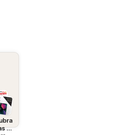
ubra
as en