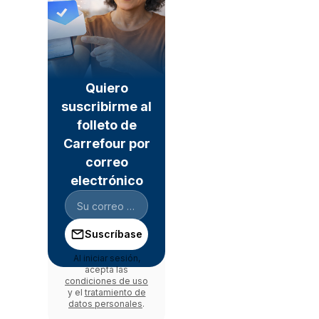
Quiero
suscribirme al
folleto de
Carrefour por
correo
electrónico
Suscríbase
Al iniciar sesión,
acepta las
condiciones de uso
y el
tratamiento de
datos personales
.