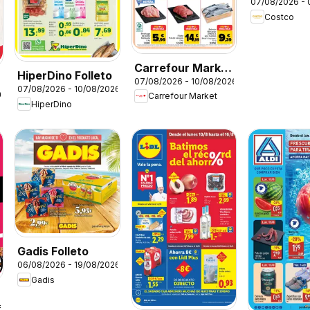
07/08/2026 -
Costco
Carrefour Market
HiperDino Folleto
07/08/2026 - 10/08/2026
Precio Imbatible
07/08/2026 - 10/08/2026
26
Carrefour Market
HiperDino
Gadis Folleto
06/08/2026 - 19/08/2026
Gadis
6