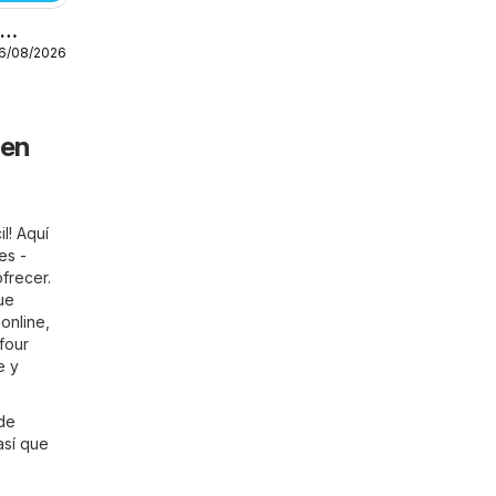
o
16/08/2026
 en
l! Aquí
es -
frecer.
ue
online,
four
e y
 de
así que