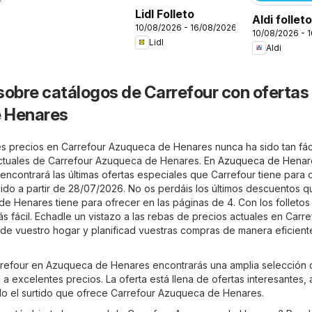
Lidl Folleto
Aldi follet
10/08/2026 - 16/08/2026
10/08/2026 - 
Península
Lidl
Aldi
sobre catálogos de Carrefour con ofertas
 Henares
s precios en Carrefour Azuqueca de Henares nunca ha sido tan fáci
actuales de Carrefour Azuqueca de Henares. En
Azuqueca de Henar
 encontrará las últimas ofertas especiales que Carrefour tiene para o
válido a partir de 28/07/2026. No os perdáis los últimos descuentos q
e Henares tiene para ofrecer en las páginas de 4. Con los folletos 
 fácil. Echadle un vistazo a las rebas de precios actuales en Carre
e vuestro hogar y planificad vuestras compras de manera eficient
arrefour en Azuqueca de Henares encontrarás una amplia selección
a excelentes precios. La oferta está llena de ofertas interesantes, 
do el surtido que ofrece Carrefour Azuqueca de Henares.