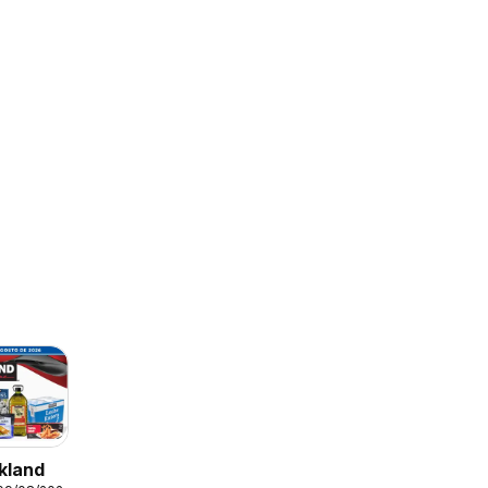
s
kland