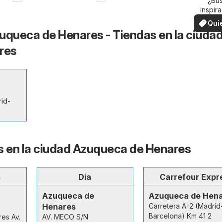
su 
¿Bu
inspir
¡Vea las
Qui
en su 
uqueca de Henares - Tiendas en la ciudad
ver
res
rid-
2
s en la ciudad Azuqueca de Henares
s
Dia
Carrefour Expr
Azuqueca de
Azuqueca de Hen
Henares
Carretera A-2 (Madrid
Barcelona) Km 41 2
es Av.
AV. MECO S/N