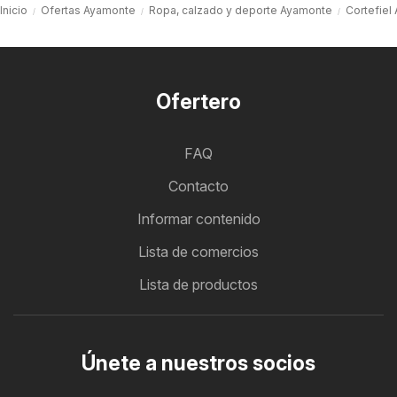
Inicio
Ofertas Ayamonte
Ropa, calzado y deporte Ayamonte
Cortefiel
Ofertero
FAQ
Contacto
Informar contenido
Lista de comercios
Lista de productos
Únete a nuestros socios