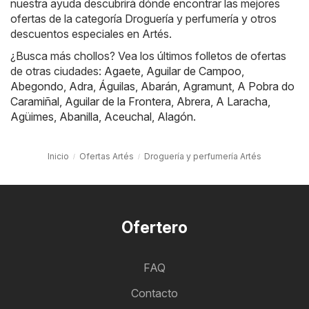
nuestra ayuda descubrirá dónde encontrar las mejores
ofertas de la categoría Droguería y perfumería y otros
descuentos especiales en Artés.
¿Busca más chollos? Vea los últimos folletos de ofertas
de otras ciudades:
Agaete
,
Aguilar de Campoo
,
Abegondo
,
Adra
,
Águilas
,
Abarán
,
Agramunt
,
A Pobra do
Caramiñal
,
Aguilar de la Frontera
,
Abrera
,
A Laracha
,
Agüimes
,
Abanilla
,
Aceuchal
,
Alagón
.
Inicio
Ofertas Artés
Droguería y perfumería Artés
Ofertero
FAQ
Contacto