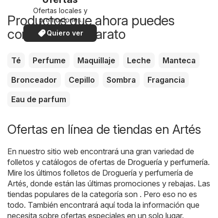
Ofertas locales y
Productos que ahora puedes
promociones
especiales.
comprar más barato
Quiero ver
Té
Perfume
Maquillaje
Leche
Manteca
Bronceador
Cepillo
Sombra
Fragancia
Eau de parfum
Ofertas en línea de tiendas en Artés
En nuestro sitio web encontrará una gran variedad de
folletos y catálogos de ofertas de
Droguería y perfumería
.
Mire los últimos folletos de Droguería y perfumería de
Artés, donde están las últimas promociones y rebajas. Las
tiendas populares de la categoría son . Pero eso no es
todo. También encontrará aquí toda la información que
necesita sobre ofertas especiales en un solo lugar.