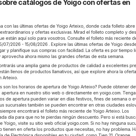
sobre catálogos de Yoigo con ofertas en
 con las últimas ofertas de Yoigo Arteixo, donde cada folleto abre 
xtraordinarios y ofertas exclusivas. Mirad el folleto completo y de
ue están aquí solo para vosotros. Consulte el folleto más reciente 
15/07/2026 - 15/08/2026 . Explore las últimas ofertas de Yoigo desde
 y planifique sus compras con facilidad. La oferta es por tiempo l
y aprovecha ahora mismo las grandes ofertas de esta semana.
ontrarás una amplia gama de productos de calidad a excelentes pre
 están llenos de productos llamativos, así que explore ahora la ofert
 Arteixo.
s son los horarios de apertura de Yoigo Arteixo? Puede obtener det
e apertura en nuestro sitio web o directamente en
yoigo.com
. Tenga
ios de apertura pueden variar en días festivos, fines de semana o 
sus sucursales también se pueden encontrar en otras ciudades eslo
siempre encontrará el folleto más reciente de Yoigo Arteixo. Los
cada día para que no te pierdas ningún descuento. Pero si está bus
 Yoigo, visite su sitio web oficial
yoigo.com
. Si no hay ninguna suc
no tienen en oferta los productos que necesitas, no hay problema. H
ría de
Electrónica
disponibles en tu ciudad, como
Tien 21
,
Orange
.