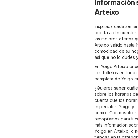
Información 
Arteixo
Inspiraos cada semana
puerta a descuentos e
las mejores ofertas q
Arteixo válido hasta 
comodidad de su hogar
así que no lo dudes 
En Yoigo Arteixo enc
Los folletos en línea
completa de Yoigo en
¿Quieres saber cuále
sobre los horarios d
cuenta que los horar
especiales. Yoigo y 
como . Con nosotros 
recopilamos para ti 
más información sobre
Yoigo en Arteixo, o 
tiendas en la catego