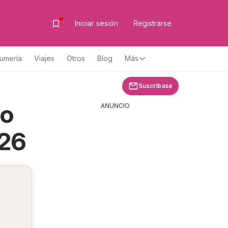
Iniciar sesión
Registrarse
fumería
Viajes
Otros
Blog
Más
Suscríbase
xo
ANUNCIO
026