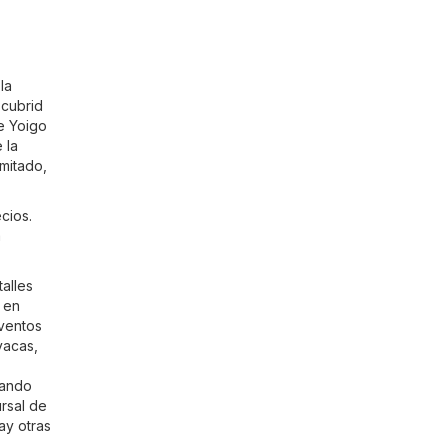
la
scubrid
de Yoigo
 la
imitado,
cios.
a
alles
 en
eventos
vacas,
cando
ursal de
ay otras