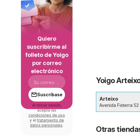
Quiero
suscribirme al
folleto de Yoigo
por correo
electrónico
Yoigo Arteixo
Suscríbase
Arteixo
Avenida Fisterra 52
Al iniciar sesión,
acepta las
condiciones de uso
y el
tratamiento de
datos personales
.
Otras tiendas