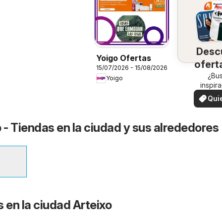
Desc
Yoigo Ofertas
ofert
15/07/2026 - 15/08/2026
su 
¿Bu
Yoigo
inspir
¡Vea las
Qui
en su 
ver
 - Tiendas en la ciudad y sus alrededores
 en la ciudad Arteixo