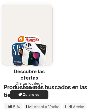
Descubre las
ofertas
Ofertas locales y
Productos más buscados en las
promociones
especiales.
tiendas de Lidl
Quiero ver
Lidl
5 %
Lidl
Absolut Vodka
Lidl
Aceite