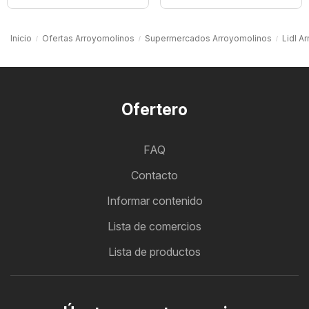
Inicio
Ofertas Arroyomolinos
Supermercados Arroyomolinos
Lidl A
Ofertero
FAQ
Contacto
Informar contenido
Lista de comercios
Lista de productos