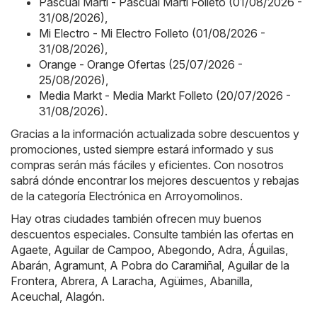
Pascual Martí - Pascual Martí Folleto (01/08/2026 -
31/08/2026)
,
Mi Electro - Mi Electro Folleto (01/08/2026 -
31/08/2026)
,
Orange - Orange Ofertas (25/07/2026 -
25/08/2026)
,
Media Markt - Media Markt Folleto (20/07/2026 -
31/08/2026)
.
Gracias a la información actualizada sobre descuentos y
promociones, usted siempre estará informado y sus
compras serán más fáciles y eficientes. Con nosotros
sabrá dónde encontrar los mejores descuentos y rebajas
de la categoría Electrónica en Arroyomolinos.
Hay otras ciudades también ofrecen muy buenos
descuentos especiales. Consulte también las ofertas en
Agaete
,
Aguilar de Campoo
,
Abegondo
,
Adra
,
Águilas
,
Abarán
,
Agramunt
,
A Pobra do Caramiñal
,
Aguilar de la
Frontera
,
Abrera
,
A Laracha
,
Agüimes
,
Abanilla
,
Aceuchal
,
Alagón
.