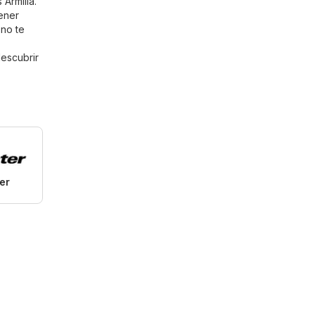
Armilla.
ener
 no te
descubrir
er