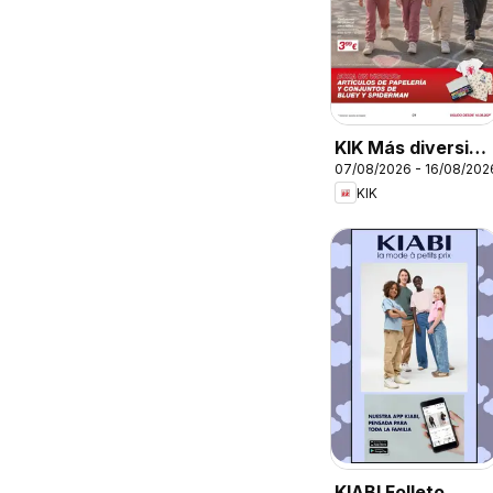
KIK Más diversión
07/08/2026 - 16/08/202
en el cole
KIK
KIABI Folleto