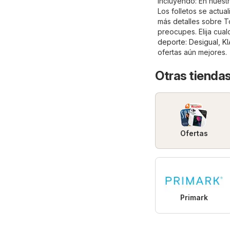
incluyendo: En nuestr
Los folletos se actu
más detalles sobre Tou
preocupes. Elija cual
deporte
:
Desigual
,
KI
ofertas aún mejores.
Otras tiendas
Ofertas
Primark