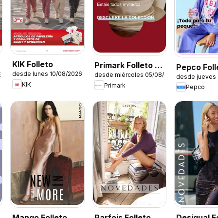
KIK Folleto
Primark Folleto -
Pepco Foll
desde lunes 10/08/2026
6
desde miércoles 05/08/2026
Hogar
desde jueves
KIK
Primark
Pepco
Mango Folleto
Parfois Folleto
Desigual F