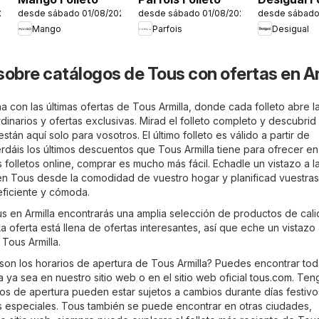
/2026
desde sábado 01/08/2026
desde sábado 01/08/2026
desde sábado
Mango
Parfois
Desigual
sobre catálogos de Tous con ofertas en Ar
 con las últimas ofertas de Tous Armilla, donde cada folleto abre l
inarios y ofertas exclusivas. Mirad el folleto completo y descubrid 
tán aquí solo para vosotros. El último folleto es válido a partir de
dáis los últimos descuentos que Tous Armilla tiene para ofrecer en
 folletos online, comprar es mucho más fácil. Echadle un vistazo a l
en Tous desde la comodidad de vuestro hogar y planificad vuestras
ficiente y cómoda.
us en Armilla encontrarás una amplia selección de productos de cal
a oferta está llena de ofertas interesantes, así que eche un vistazo
 Tous Armilla.
son los horarios de apertura de Tous Armilla? Puedes encontrar tod
 ya sea en nuestro sitio web o en el sitio web oficial
tous.com
. Ten
os de apertura pueden estar sujetos a cambios durante días festivos
 especiales. Tous también se puede encontrar en otras ciudades,