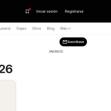
Iniciar sesión
Registrarse
umería
Viajes
Otros
Blog
Más
Suscríbase
a
ANUNCIO
026