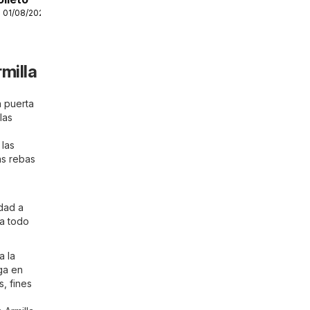
 01/08/2026
milla
a puerta
las
 las
as rebas
idad a
 a todo
a la
ga en
, fines