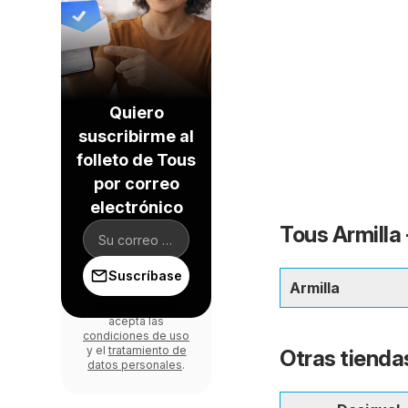
Quiero
suscribirme al
folleto de Tous
por correo
electrónico
Tous Armilla 
Suscríbase
Armilla
Al iniciar sesión,
acepta las
condiciones de uso
y el
tratamiento de
Otras tiendas
datos personales
.