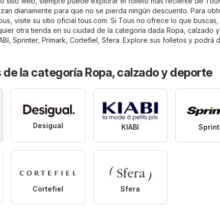
o sitio web, siempre puede explorar el folleto más reciente de Tous 
alizan diariamente para que no se pierda ningún descuento. Para obt
s, visite su sitio oficial
tous.com
. Si Tous no ofrece lo que buscas,
quier otra tienda en su ciudad de la categoría dada
Ropa, calzado y
ABI
,
Sprinter
,
Primark
,
Cortefiel
,
Sfera
. Explore sus folletos y podrá 
 de la categoría Ropa, calzado y deporte
Desigual
KIABI
Sprint
Cortefiel
Sfera