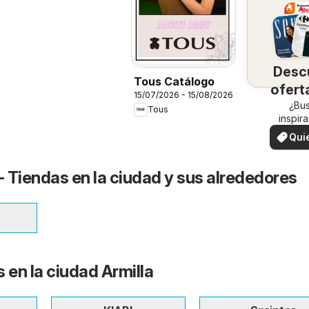
Desc
Tous Catálogo
ofert
15/07/2026 - 15/08/2026
su 
¿Bu
Tous
inspir
¡Vea las
Qui
en su 
ver
- Tiendas en la ciudad y sus alrededores
 en la ciudad Armilla