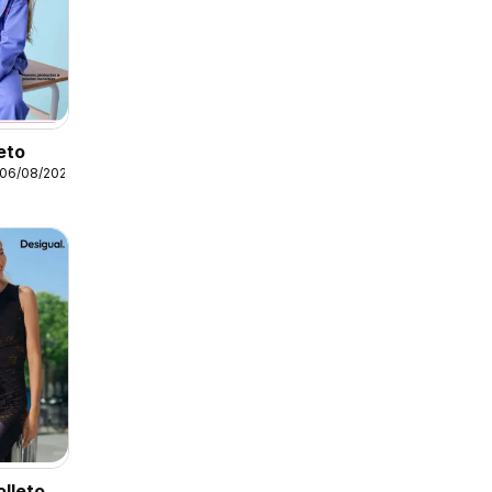
eto
 06/08/2026
olleto