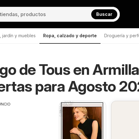
Buscar
 jardín y muebles
Ropa, calzado y deporte
Droguería y perf
go de Tous en Armill
ertas para Agosto 2
UNCIO