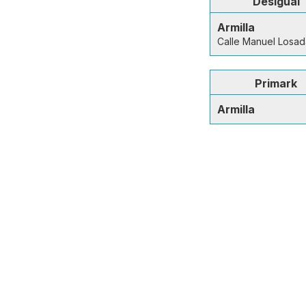
Desigual
Armilla
Calle Manuel Losad
Primark
Armilla