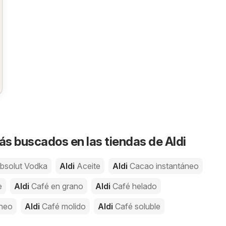
s buscados en las tiendas de Aldi
bsolut Vodka
Aldi
Aceite
Aldi
Cacao instantáneo
e
Aldi
Café en grano
Aldi
Café helado
áneo
Aldi
Café molido
Aldi
Café soluble