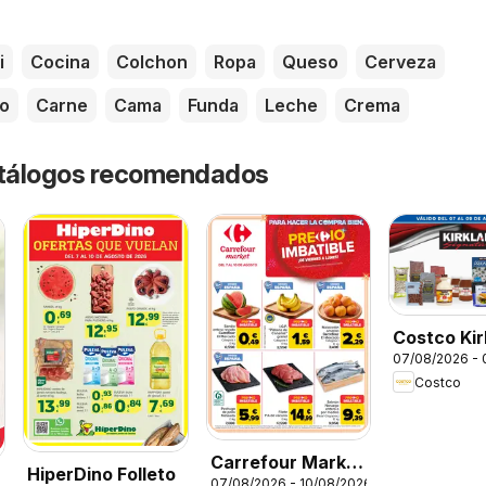
i
Cocina
Colchon
Ropa
Queso
Cerveza
o
Carne
Cama
Funda
Leche
Crema
catálogos recomendados
Costco Kir
07/08/2026 -
Costco
Carrefour Market
HiperDino Folleto
07/08/2026 - 10/08/2026