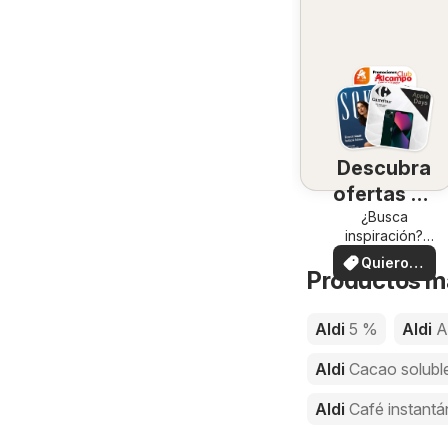
Descubra
ofertas en
su zona
¿Busca
inspiración?
¡Vea las ofertas
Quiero
en su zona!
Productos má
ver
Aldi
5 %
Aldi
A
Aldi
Cacao solubl
Aldi
Café instant