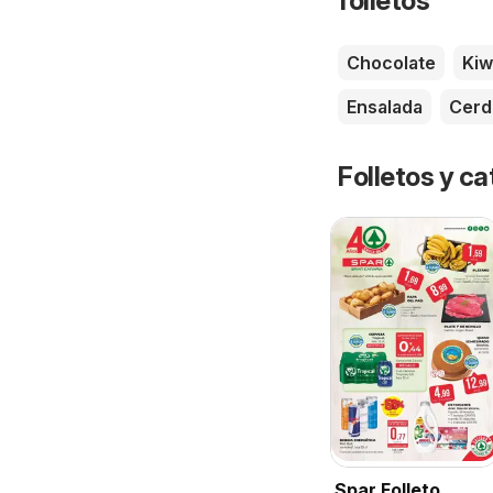
folletos
Chocolate
Kiw
Ensalada
Cerd
Folletos y 
Spar Folleto