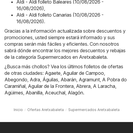
Aldi - Aldi folleto Baleares (10/08/2026 -
16/08/2026)
,
Aldi - Aldi folleto Canarias (10/08/2026 -
16/08/2026)
.
Gracias a la información actualizada sobre descuentos y
promociones, usted siempre estará informado y sus
compras serán más fáciles y eficientes. Con nosotros
sabrá dónde encontrar los mejores descuentos y rebajas
de la categoría Supermercados en Aretxabaleta.
¿Busca más chollos? Vea los últimos folletos de ofertas
de otras ciudades:
Agaete
,
Aguilar de Campoo
,
Abegondo
,
Adra
,
Águilas
,
Abarán
,
Agramunt
,
A Pobra do
Caramiñal
,
Aguilar de la Frontera
,
Abrera
,
A Laracha
,
Agüimes
,
Abanilla
,
Aceuchal
,
Alagón
.
Inicio
Ofertas Aretxabaleta
Supermercados Aretxabaleta