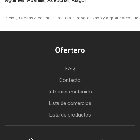
Agüimes
,
Abanilla
,
Aceuchal
,
Alagón
.
Inicio
Ofertas Arcos de la Frontera
Ropa, calzado y deporte Arcos de l
Ofertero
FAQ
Contacto
Informar contenido
Lista de comercios
Lista de productos