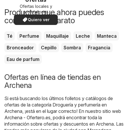
Ofertas locales y
Productos que ahora puedes
promociones
especiales.
comprar más barato
Quiero ver
Té
Perfume
Maquillaje
Leche
Manteca
Bronceador
Cepillo
Sombra
Fragancia
Eau de parfum
Ofertas en línea de tiendas en
Archena
Si está buscando los últimos folletos y catálogos de
ofertas de la categoría Droguería y perfumería en
Archena, ¡está en el lugar correcto! En nuestro sitio web
Archena - Ofertero.es
, podrá encontrar toda la
información sobre ofertas y descuentos en Archena. Las