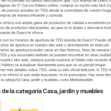
. No os perdáis los últimos descuentos que TEDi Aranda de Duero t
áginas de 17. Con los folletos online, comprar es mucho más fácil. E
as de precios actuales en TEDi desde la comodidad de vuestro hoga
compras de manera eficiente y cómoda.
 ofrece una amplia gama de productos de calidad a excelentes pr
enos de productos interesantes, así que no lo dudes y descubre todo
Aranda de Duero te ofrece.
s son los horarios de apertura de TEDi Aranda de Duero? Puede o
orarios de apertura en nuestro sitio web o directamente en
tedi.com
.
rarios de apertura pueden variar en días festivos, fines de semana 
TEDi y sus sucursales también se pueden encontrar en otras ciuda
 nuestro sitio web, siempre puede explorar el folleto más reciente 
 folletos se actualizan diariamente para que no se pierda ningún
er más detalles sobre TEDi, visite su sitio oficial
tedi.com
. Si TEDi 
 no ofrece lo que estás buscando, no te preocupes. Hay otras tie
 la categoría
Casa, jardín y muebles
, como
Merkamueble
.
 de la categoría Casa, jardín y muebles