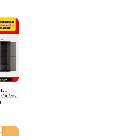
ôt
27/08/2026
t