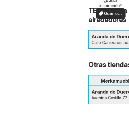
su zona
¿Busca
inspiración?
TEDi Aranda 
¡Vea las ofertas
Quiero
en su zona!
alrededores
ver
Aranda de Duer
Calle Carrequemad
Otras tienda
Merkamueb
Aranda de Duer
Avenida Castilla 72