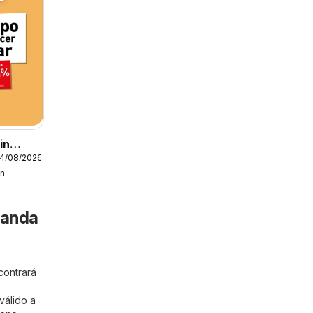
in
24/08/2026
in
randa
contrará
válido a