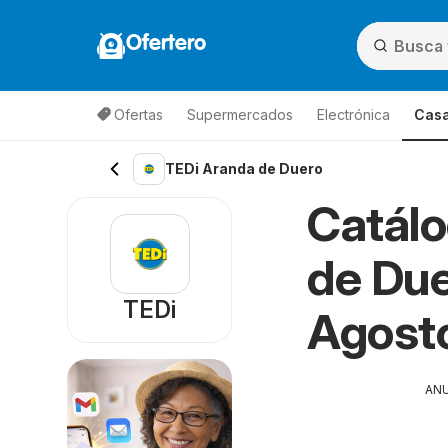
Ofertero
Ofertas
Supermercados
Electrónica
Casa
TEDi Aranda de Duero
Catálo
de Due
TEDi
Agost
AN