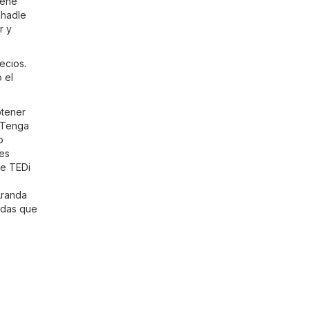
iene
chadle
r y
ecios.
 el
btener
 Tenga
o
des
de TEDi
Aranda
ndas que