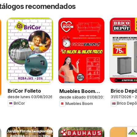
catálogos recomendados
BriCor Folleto
Brico Dep
Muebles Boom
desde lunes 03/08/2026
31/07/2026 - 
desde sábado 01/08/2026
Folleto
Folleto
BriCor
Brico Depô
Muebles Boom
6