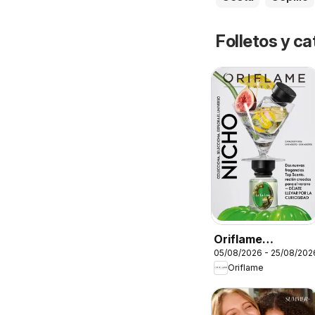
Folletos y 
Oriflame
05/08/2026 - 25/08/202
Catálogo
Oriflame
Campaña 11