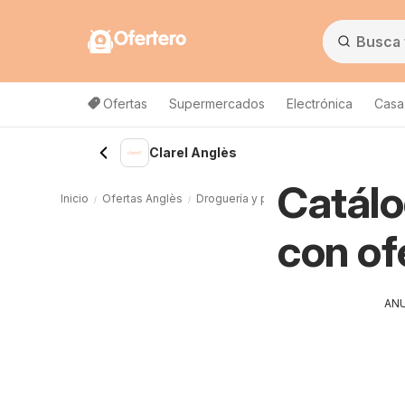
Ofertero
Ofertas
Supermercados
Electrónica
Casa,
Clarel Anglès
Catálo
Inicio
Ofertas Anglès
Droguería y perfumería Anglès
Clarel
con of
AN