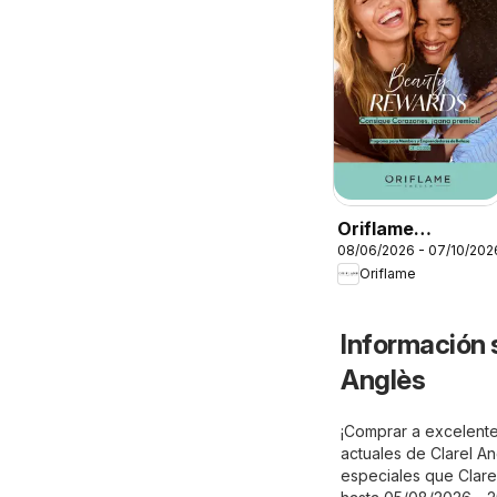
Oriflame
08/06/2026 - 07/10/202
Catálogo Beauty
Oriflame
Rewards
Información 
Anglès
¡Comprar a excelentes
actuales de Clarel A
especiales que Clarel