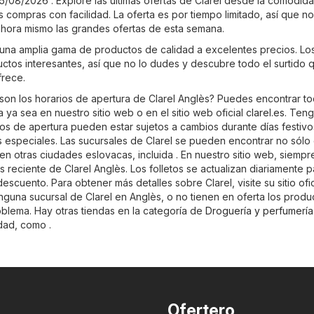
5/08/2026 . Explore las últimas ofertas de Clarel desde la comodid
s compras con facilidad. La oferta es por tiempo limitado, así que no
hora mismo las grandes ofertas de esta semana.
 una amplia gama de productos de calidad a excelentes precios. Los
uctos interesantes, así que no lo dudes y descubre todo el surtido 
frece.
son los horarios de apertura de Clarel Anglès? Puedes encontrar to
 ya sea en nuestro sitio web o en el sitio web oficial
clarel.es
. Ten
os de apertura pueden estar sujetos a cambios durante días festivos
especiales. Las sucursales de Clarel se pueden encontrar no sólo
en otras ciudades eslovacas, incluida . En nuestro sitio web, siemp
ás reciente de Clarel Anglès. Los folletos se actualizan diariamente 
escuento. Para obtener más detalles sobre Clarel, visite su sitio ofic
ninguna sucursal de Clarel en Anglès, o no tienen en oferta los prod
oblema. Hay otras tiendas en la categoría de
Droguería y perfumería
dad, como .
Ofertero