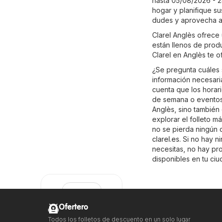
hasta 05/08/2026 - 2
hogar y planifique su
dudes y aprovecha a
Clarel Anglès ofrece
están llenos de prod
Clarel en Anglès te o
¿Se pregunta cuáles 
información necesaria
cuenta que los horari
de semana o eventos 
Anglès, sino también 
explorar el folleto m
no se pierda ningún d
clarel.es
. Si no hay 
necesitas, no hay pr
disponibles en tu ciu
Ofertero
Todos los folletos de descuento en un solo lugar