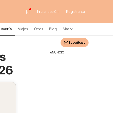
Iniciar sesión
Registrarse
fumería
Viajes
Otros
Blog
Más
Suscríbase
ès
ANUNCIO
026