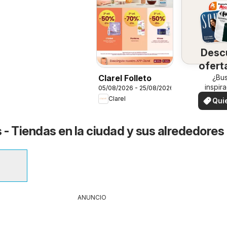
Desc
ofert
su 
¿Bu
Clarel Folleto
inspir
05/08/2026 - 25/08/2026
¡Vea las
Clarel
Qui
en su 
ver
 - Tiendas en la ciudad y sus alrededores
ANUNCIO