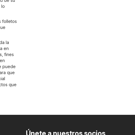
ad de su
 lo
 folletos
que
da la
ga en
, fines
 en
re puede
para que
ial
uctos que
Únete a nuestros socios