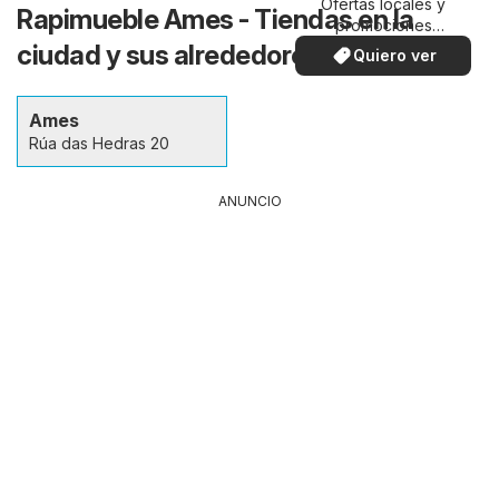
Ofertas locales y
Rapimueble Ames - Tiendas en la
promociones
especiales.
ciudad y sus alrededores
Quiero ver
Ames
Rúa das Hedras 20
ANUNCIO